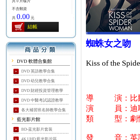
共 0 片碟片
不含郵資
0.00
共
元
結帳
蜘蛛女之吻
DVD 軟體合集館
Kiss of the Spi
DVD 英語教學合集
DVD 幼兒教學合集
DVD 財經投資管理教學
導 演：比
DVD 中醫考試認證教學
演 員：迪耶哥路
各大補習班名師教學合集
類 型：劇
藍光影片館
BD-蓝光影片套装
發 音：英
4K UHD 藍光影片區