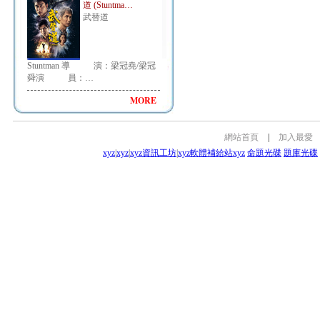
道 (Stuntma…
武替道
Stuntman 導 演：梁冠堯/梁冠
舜演 員：…
MORE
網站首頁
|
加入最愛
xyz
|
xyz
|
xyz資訊工坊
|
xyz軟體補給站
xyz
命題光碟
題庫光碟