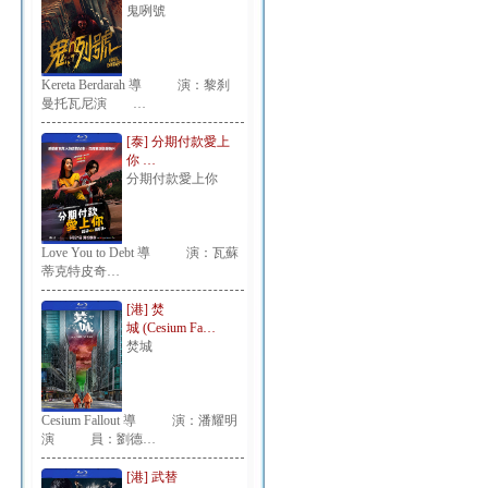
鬼咧號
Kereta Berdarah 導 演：黎刹
曼托瓦尼演 …
[泰] 分期付款愛上
你 …
分期付款愛上你
Love You to Debt 導 演：瓦蘇
蒂克特皮奇…
[港] 焚
城 (Cesium Fa…
焚城
Cesium Fallout 導 演：潘耀明
演 員：劉德…
[港] 武替