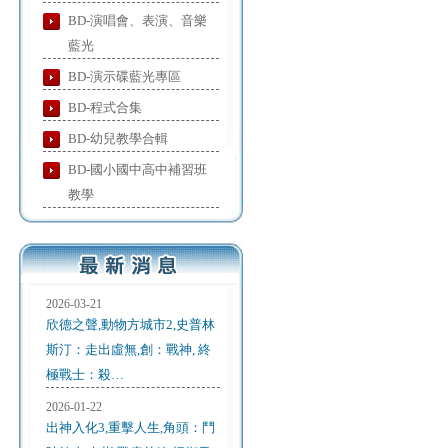
BD-演唱會、表演、音樂
藍光
BD-演示碟藍光專區
BD-程式合集
BD-幼兒教學合輯
BD-國小國中高中補習班
教學
2026-03-21
欣德之聲,動物方城市2,史普林
斯汀：走出虛無,創：戰神, 終
極戰士：殺…
2026-01-22
出神入化3,重擊人生,角頭：鬥