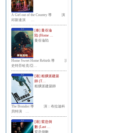
A Girl out of the Country 導 演：
邱新達演 …
[泰] 曼谷淪
陷 (Home …
曼谷淪陷
Home Sweet Home Rebirth 導 演：
史特芬哈克/亞…
[港] 粗獷派建築
師 (T…
粗獷派建築師
The Brutalist 導 演：布拉迪科
貝特演 …
[港] 窒息倒
數 (Last …
窒息倒數