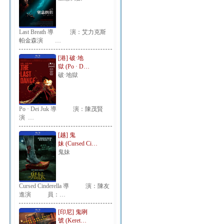
Last Breath 導 演：艾力克斯
帕金森演 …
[港] 破·地
獄 (Po · D…
破·地獄
Po · Dei Juk 導 演：陳茂賢
演 …
[越] 鬼
妹 (Cursed Ci…
鬼妹
Cursed Cinderella 導 演：陳友
進演 員：…
[印尼] 鬼咧
號 (Keret…