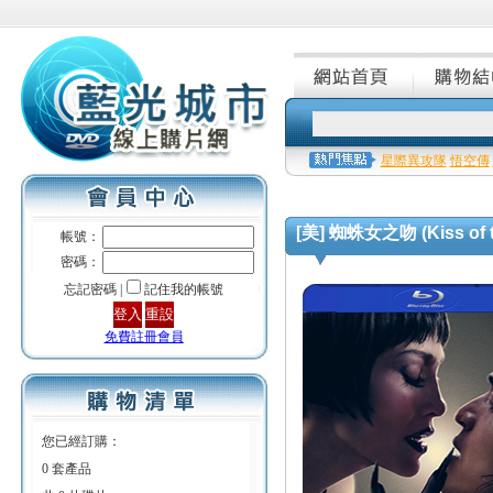
星際異攻隊
悟空傳
[美] 蜘蛛女之吻 (Kiss of t
帳號：
密碼：
忘記密碼 |
記住我的帳號
免費註冊會員
您已經訂購：
0 套產品