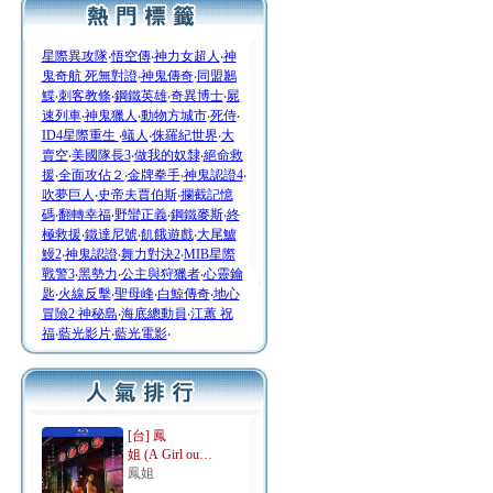
星際異攻隊
‧
悟空傳
‧
神力女超人
‧
神
鬼奇航 死無對證
‧
神鬼傳奇
‧
同盟鶼
鰈
‧
刺客教條
‧
鋼鐵英雄
‧
奇異博士
‧
屍
速列車
‧
神鬼獵人
‧
動物方城市
‧
死侍
‧
ID4星際重生
‧
蟻人
‧
侏羅紀世界
‧
大
賣空
‧
美國隊長3
‧
做我的奴隸
‧
絕命救
援
‧
全面攻佔２
‧
金牌拳手
‧
神鬼認證4
‧
吹夢巨人
‧
史帝夫賈伯斯
‧
攔截記憶
碼
‧
翻轉幸福
‧
野蠻正義
‧
鋼鐵麥斯
‧
終
極救援
‧
鐵達尼號
‧
飢餓遊戲
‧
大尾鱸
鰻2
‧
神鬼認證
‧
舞力對決2
‧
MIB星際
戰警3
‧
黑勢力
‧
公主與狩獵者
‧
心靈鑰
匙
‧
火線反擊
‧
聖母峰
‧
白鯨傳奇
‧
地心
冒險2 神秘島
‧
海底總動員
‧
江蕙 祝
福
‧
藍光影片
‧
藍光電影
‧
[台] 鳳
姐 (A Girl ou…
鳳姐