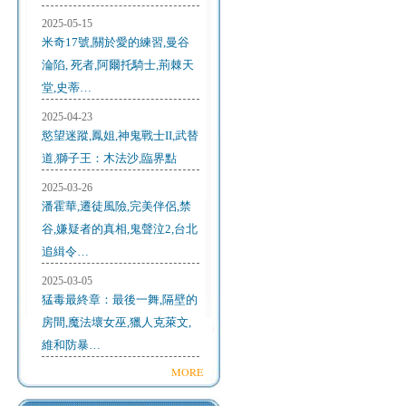
2025-05-15
米奇17號,關於愛的練習,曼谷
淪陷, 死者,阿爾托騎士,荊棘天
堂,史蒂…
2025-04-23
慾望迷蹤,鳳姐,神鬼戰士II,武替
道,獅子王：木法沙,臨界點
2025-03-26
潘霍華,遷徒風險,完美伴侶,禁
谷,嫌疑者的真相,鬼聲泣2,台北
追緝令…
2025-03-05
猛毒最終章：最後一舞,隔壁的
房間,魔法壞女巫,獵人克萊文,
維和防暴…
MORE