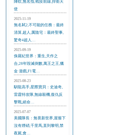
陣欸,無名指,戰疫前線,捍衛天
使
2025-11-19
無名弒2,不可能的任務：最終
清算,超人,厲陰宅：最終聖事,
驚奇4超人…
2025-09-19
侏羅紀世界：重生,天作之
合,28年毀滅倒數,萬王之王,獵
金·遊戲,F1電…
2025-08-23
馴龍高手,星際寶貝：史迪奇,
雷霆特攻隊,無線殺機,復仇反
擊戰,絕命…
2025-07-07
美國隊長：無畏新世界,屋簷下
沒有煙硝,千里馬,直到黎明,禁
夜屍,會…