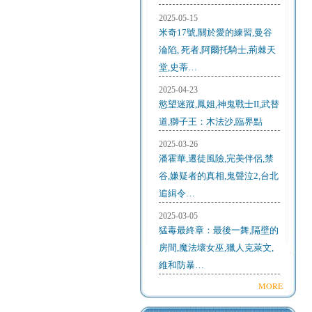
2025-05-15
米奇17號,關於愛的練習,曼谷
淪陷, 死者,阿爾托騎士,荊棘天
堂,史蒂…
2025-04-23
慾望迷蹤,鳳姐,神鬼戰士II,武替
道,獅子王：木法沙,臨界點
2025-03-26
潘霍華,遷徒風險,完美伴侶,禁
谷,嫌疑者的真相,鬼聲泣2,台北
追緝令…
2025-03-05
猛毒最終章：最後一舞,隔壁的
房間,魔法壞女巫,獵人克萊文,
維和防暴…
MORE