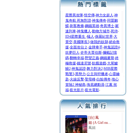
星際異攻隊
‧
悟空傳
‧
神力女超人
‧
神
鬼奇航 死無對證
‧
神鬼傳奇
‧
同盟鶼
鰈
‧
刺客教條
‧
鋼鐵英雄
‧
奇異博士
‧
屍
速列車
‧
神鬼獵人
‧
動物方城市
‧
死侍
‧
ID4星際重生
‧
蟻人
‧
侏羅紀世界
‧
大
賣空
‧
美國隊長3
‧
做我的奴隸
‧
絕命救
援
‧
全面攻佔２
‧
金牌拳手
‧
神鬼認證4
‧
吹夢巨人
‧
史帝夫賈伯斯
‧
攔截記憶
碼
‧
翻轉幸福
‧
野蠻正義
‧
鋼鐵麥斯
‧
終
極救援
‧
鐵達尼號
‧
飢餓遊戲
‧
大尾鱸
鰻2
‧
神鬼認證
‧
舞力對決2
‧
MIB星際
戰警3
‧
黑勢力
‧
公主與狩獵者
‧
心靈鑰
匙
‧
火線反擊
‧
聖母峰
‧
白鯨傳奇
‧
地心
冒險2 神秘島
‧
海底總動員
‧
江蕙 祝
福
‧
藍光影片
‧
藍光電影
‧
[台] 鳳
姐 (A Girl ou…
鳳姐