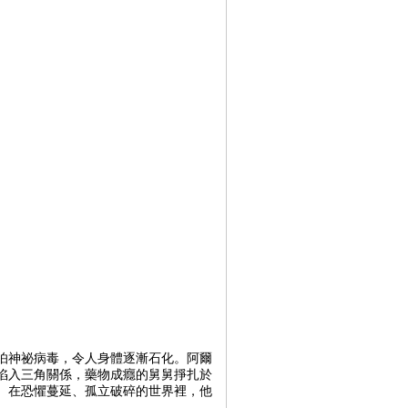
怕神祕病毒，令人身體逐漸石化。阿爾
陷入三角關係，藥物成癮的舅舅掙扎於
。在恐懼蔓延、孤立破碎的世界裡，他