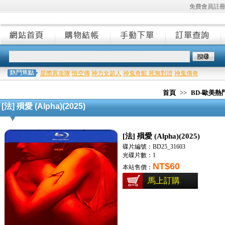
免費會員註
星際異攻隊
悟空傳
神力女超人
神鬼奇航 死無對證
神鬼傳奇
首頁
>>
BD-歐美
[法] 殞愛 (Alpha)(2025)
[法] 殞愛 (Alpha)(2025)
碟片編號：BD25_31603
光碟片數：1
NT$60
本站售價：
馬上訂購