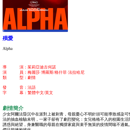
殞愛
Alpha
導 演：茱莉亞迪古何諾
演 員：梅麗莎·博羅斯/格什菲·法拉哈尼
類 型：劇情
發 音：法語
字 幕：繁體中文/英文
劇情簡介
少女阿爾法昏沉中在派對上被刺青，母親憂心不明針頭可能導致感染可
法的抽血檢驗未明，一家子卻有了劇烈變化：女兒格格不入的校園生活
誘惑與絕望，身兼醫職的母親在獨撐家庭與束手無策的疫情間喘不過氣
們只能擁抱彼此。