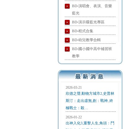
BD-演唱會、表演、音樂
藍光
BD-演示碟藍光專區
BD-程式合集
BD-幼兒教學合輯
BD-國小國中高中補習班
教學
2026-03-21
欣德之聲,動物方城市2,史普林
斯汀：走出虛無,創：戰神, 終
極戰士：殺…
2026-01-22
出神入化3,重擊人生,角頭：鬥