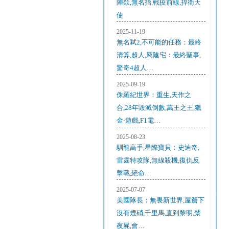
陣欸,無名指,戰疫前線,捍衛天
使
2025-11-19
無名弒2,不可能的任務：最終
清算,超人,厲陰宅：最終聖事,
驚奇4超人…
2025-09-19
侏羅紀世界：重生,天作之
合,28年毀滅倒數,萬王之王,獵
金·遊戲,F1電…
2025-08-23
馴龍高手,星際寶貝：史迪奇,
雷霆特攻隊,無線殺機,復仇反
擊戰,絕命…
2025-07-07
美國隊長：無畏新世界,屋簷下
沒有煙硝,千里馬,直到黎明,禁
夜屍,會…