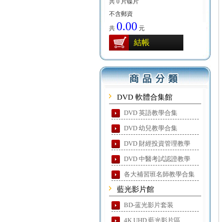
共 0 片碟片
不含郵資
0.00
共
元
結帳
DVD 軟體合集館
DVD 英語教學合集
DVD 幼兒教學合集
DVD 財經投資管理教學
DVD 中醫考試認證教學
各大補習班名師教學合集
藍光影片館
BD-蓝光影片套装
4K UHD 藍光影片區