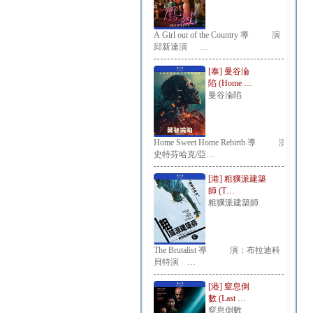
A Girl out of the Country 導 演：
邱新達演 …
[泰] 曼谷淪
陷 (Home …
曼谷淪陷
Home Sweet Home Rebirth 導 演：
史特芬哈克/亞…
[港] 粗獷派建築
師 (T…
粗獷派建築師
The Brutalist 導 演：布拉迪科
貝特演 …
[港] 窒息倒
數 (Last …
窒息倒數