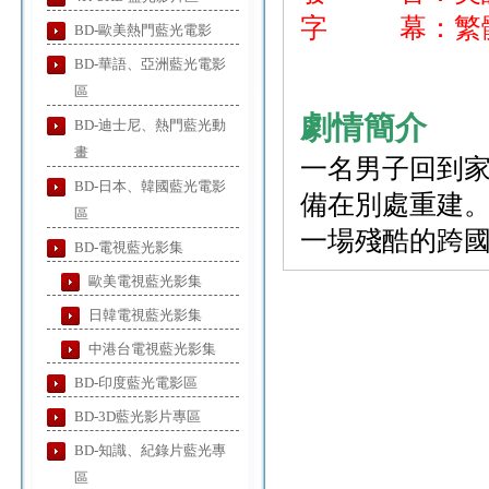
字 幕：繁體
BD-歐美熱門藍光電影
BD-華語、亞洲藍光電影
區
劇情簡介
BD-迪士尼、熱門藍光動
畫
一名男子回到
BD-日本、韓國藍光電影
備在別處重建。
區
一場殘酷的跨
BD-電視藍光影集
歐美電視藍光影集
日韓電視藍光影集
中港台電視藍光影集
BD-印度藍光電影區
BD-3D藍光影片專區
BD-知識、紀錄片藍光專
區