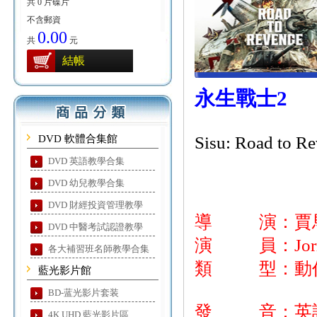
共 0 片碟片
不含郵資
0.00
共
元
結帳
永生戰士2
DVD 軟體合集館
Sisu: Road to R
DVD 英語教學合集
DVD 幼兒教學合集
DVD 財經投資管理教學
導 演：賈
DVD 中醫考試認證教學
演 員：Jorm
各大補習班名師教學合集
類 型：動作
藍光影片館
BD-蓝光影片套装
發 音：英
4K UHD 藍光影片區