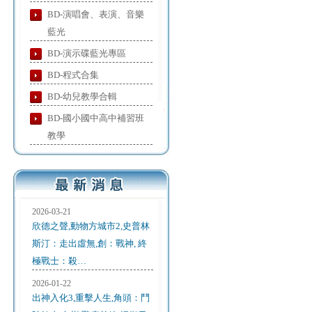
BD-演唱會、表演、音樂
藍光
BD-演示碟藍光專區
BD-程式合集
BD-幼兒教學合輯
BD-國小國中高中補習班
教學
2026-03-21
欣德之聲,動物方城市2,史普林
斯汀：走出虛無,創：戰神, 終
極戰士：殺…
2026-01-22
出神入化3,重擊人生,角頭：鬥