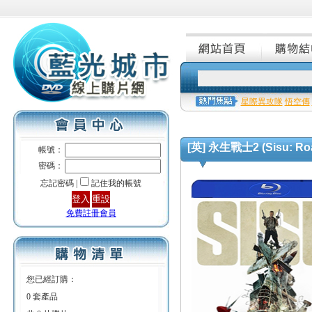
星際異攻隊
悟空傳
[英] 永生戰士2 (Sisu: Roa
帳號：
密碼：
忘記密碼 |
記住我的帳號
免費註冊會員
您已經訂購：
0 套產品