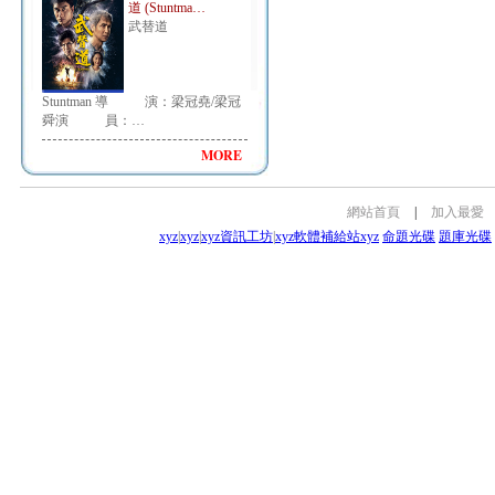
道 (Stuntma…
武替道
Stuntman 導 演：梁冠堯/梁冠
舜演 員：…
MORE
網站首頁
|
加入最愛
xyz
|
xyz
|
xyz資訊工坊
|
xyz軟體補給站
xyz
命題光碟
題庫光碟