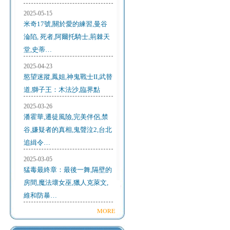
2025-05-15
米奇17號,關於愛的練習,曼谷
淪陷, 死者,阿爾托騎士,荊棘天
堂,史蒂…
2025-04-23
慾望迷蹤,鳳姐,神鬼戰士II,武替
道,獅子王：木法沙,臨界點
2025-03-26
潘霍華,遷徒風險,完美伴侶,禁
谷,嫌疑者的真相,鬼聲泣2,台北
追緝令…
2025-03-05
猛毒最終章：最後一舞,隔壁的
房間,魔法壞女巫,獵人克萊文,
維和防暴…
MORE