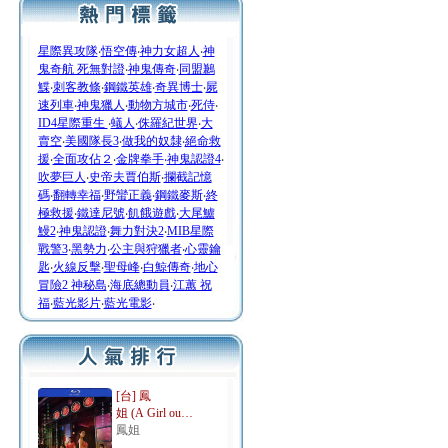
星際異攻隊
‧
悟空傳
‧
神力女超人
‧
神
鬼奇航 死無對證
‧
神鬼傳奇
‧
同盟鶼
鰈
‧
刺客教條
‧
鋼鐵英雄
‧
奇異博士
‧
屍
速列車
‧
神鬼獵人
‧
動物方城市
‧
死侍
‧
ID4星際重生
‧
蟻人
‧
侏羅紀世界
‧
大
賣空
‧
美國隊長3
‧
做我的奴隸
‧
絕命救
援
‧
全面攻佔２
‧
金牌拳手
‧
神鬼認證4
‧
吹夢巨人
‧
史帝夫賈伯斯
‧
攔截記憶
碼
‧
翻轉幸福
‧
野蠻正義
‧
鋼鐵麥斯
‧
終
極救援
‧
鐵達尼號
‧
飢餓遊戲
‧
大尾鱸
鰻2
‧
神鬼認證
‧
舞力對決2
‧
MIB星際
戰警3
‧
黑勢力
‧
公主與狩獵者
‧
心靈鑰
匙
‧
火線反擊
‧
聖母峰
‧
白鯨傳奇
‧
地心
冒險2 神秘島
‧
海底總動員
‧
江蕙 祝
福
‧
藍光影片
‧
藍光電影
‧
[台] 鳳
姐 (A Girl ou…
鳳姐