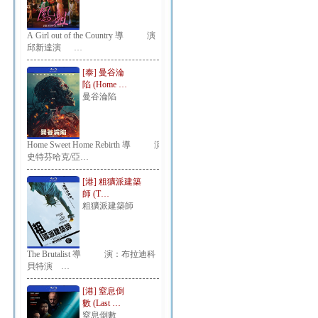
A Girl out of the Country 導 演：
邱新達演 …
[泰] 曼谷淪
陷 (Home …
曼谷淪陷
Home Sweet Home Rebirth 導 演：
史特芬哈克/亞…
[港] 粗獷派建築
師 (T…
粗獷派建築師
The Brutalist 導 演：布拉迪科
貝特演 …
[港] 窒息倒
數 (Last …
窒息倒數