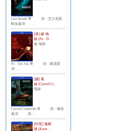
Last Breath 導 演：艾力克斯
帕金森演 …
[港] 破·地
獄 (Po · D…
破·地獄
Po · Dei Juk 導 演：陳茂賢
演 …
[越] 鬼
妹 (Cursed Ci…
鬼妹
Cursed Cinderella 導 演：陳友
進演 員：…
[印尼] 鬼咧
號 (Keret…