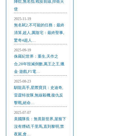
陣欸,無名指,戰疫前線,捍衛天
使
2025-11-19
無名弒2,不可能的任務：最終
清算,超人,厲陰宅：最終聖事,
驚奇4超人…
2025-09-19
侏羅紀世界：重生,天作之
合,28年毀滅倒數,萬王之王,獵
金·遊戲,F1電…
2025-08-23
馴龍高手,星際寶貝：史迪奇,
雷霆特攻隊,無線殺機,復仇反
擊戰,絕命…
2025-07-07
美國隊長：無畏新世界,屋簷下
沒有煙硝,千里馬,直到黎明,禁
夜屍,會…