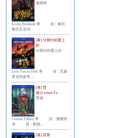
鬼咧號
Kereta Berdarah 導 演：黎刹
曼托瓦尼演 …
[泰] 分期付款愛上
你 …
分期付款愛上你
Love You to Debt 導 演：瓦蘇
蒂克特皮奇…
[港] 焚
城 (Cesium Fa…
焚城
Cesium Fallout 導 演：潘耀明
演 員：劉德…
[港] 武替