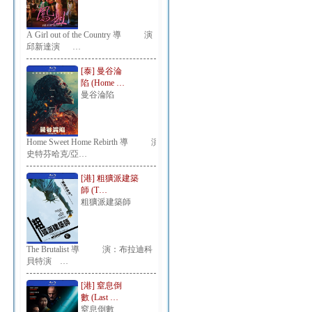
A Girl out of the Country 導 演：
邱新達演 …
[泰] 曼谷淪
陷 (Home …
曼谷淪陷
Home Sweet Home Rebirth 導 演：
史特芬哈克/亞…
[港] 粗獷派建築
師 (T…
粗獷派建築師
The Brutalist 導 演：布拉迪科
貝特演 …
[港] 窒息倒
數 (Last …
窒息倒數