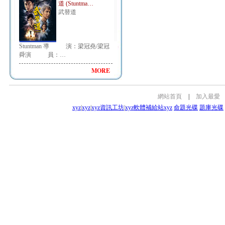
道 (Stuntma…
武替道
Stuntman 導 演：梁冠堯/梁冠
舜演 員：…
MORE
網站首頁
|
加入最愛
xyz
|
xyz
|
xyz資訊工坊
|
xyz軟體補給站
xyz
命題光碟
題庫光碟