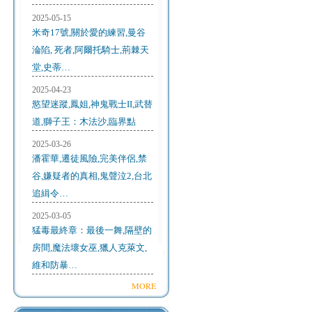
2025-05-15
米奇17號,關於愛的練習,曼谷
淪陷, 死者,阿爾托騎士,荊棘天
堂,史蒂…
2025-04-23
慾望迷蹤,鳳姐,神鬼戰士II,武替
道,獅子王：木法沙,臨界點
2025-03-26
潘霍華,遷徒風險,完美伴侶,禁
谷,嫌疑者的真相,鬼聲泣2,台北
追緝令…
2025-03-05
猛毒最終章：最後一舞,隔壁的
房間,魔法壞女巫,獵人克萊文,
維和防暴…
MORE