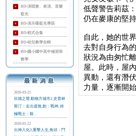
BD-演唱會、表演、音樂
低聲警告莉茲
藍光
仍在麥康的堅
BD-演示碟藍光專區
BD-程式合集
自此，她的世
BD-幼兒教學合輯
去對自身行為
BD-國小國中高中補習班
狀況為由匆忙
教學
屋。此時，屋
異動，還有潛
力量，逐漸開
2026-03-21
欣德之聲,動物方城市2,史普林
斯汀：走出虛無,創：戰神, 終
極戰士：殺…
2026-01-22
出神入化3,重擊人生,角頭：鬥