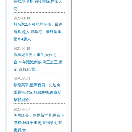
陣欸,無名指,戰疫前線,捍衛天
使
2025-11-19
無名弒2,不可能的任務：最終
清算,超人,厲陰宅：最終聖事,
驚奇4超人…
2025-09-19
侏羅紀世界：重生,天作之
合,28年毀滅倒數,萬王之王,獵
金·遊戲,F1電…
2025-08-23
馴龍高手,星際寶貝：史迪奇,
雷霆特攻隊,無線殺機,復仇反
擊戰,絕命…
2025-07-07
美國隊長：無畏新世界,屋簷下
沒有煙硝,千里馬,直到黎明,禁
夜屍,會…