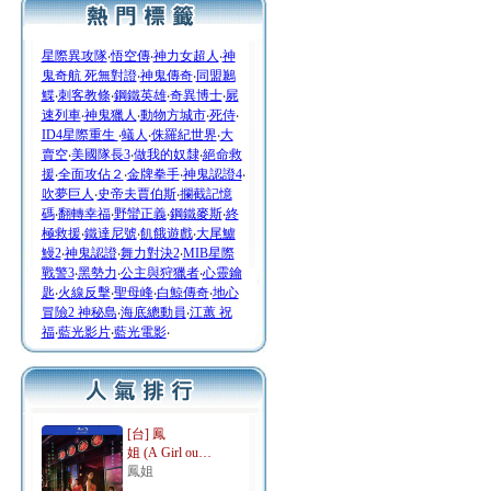
星際異攻隊
‧
悟空傳
‧
神力女超人
‧
神
鬼奇航 死無對證
‧
神鬼傳奇
‧
同盟鶼
鰈
‧
刺客教條
‧
鋼鐵英雄
‧
奇異博士
‧
屍
速列車
‧
神鬼獵人
‧
動物方城市
‧
死侍
‧
ID4星際重生
‧
蟻人
‧
侏羅紀世界
‧
大
賣空
‧
美國隊長3
‧
做我的奴隸
‧
絕命救
援
‧
全面攻佔２
‧
金牌拳手
‧
神鬼認證4
‧
吹夢巨人
‧
史帝夫賈伯斯
‧
攔截記憶
碼
‧
翻轉幸福
‧
野蠻正義
‧
鋼鐵麥斯
‧
終
極救援
‧
鐵達尼號
‧
飢餓遊戲
‧
大尾鱸
鰻2
‧
神鬼認證
‧
舞力對決2
‧
MIB星際
戰警3
‧
黑勢力
‧
公主與狩獵者
‧
心靈鑰
匙
‧
火線反擊
‧
聖母峰
‧
白鯨傳奇
‧
地心
冒險2 神秘島
‧
海底總動員
‧
江蕙 祝
福
‧
藍光影片
‧
藍光電影
‧
[台] 鳳
姐 (A Girl ou…
鳳姐