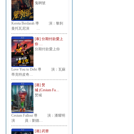
鬼咧號
Kereta Berdarah 導 演：黎刹
曼托瓦尼演 …
[泰] 分期付款愛上
你 …
分期付款愛上你
Love You to Debt 導 演：瓦蘇
蒂克特皮奇…
[港] 焚
城 (Cesium Fa…
焚城
Cesium Fallout 導 演：潘耀明
演 員：劉德…
[港] 武替