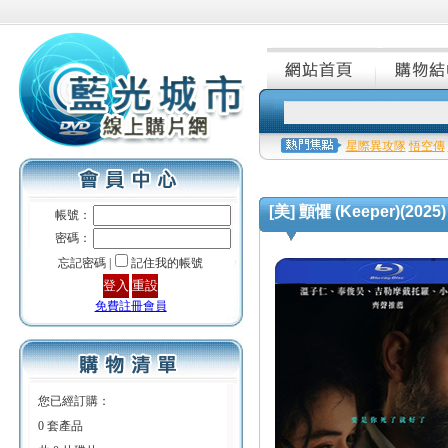
星際異攻隊
悟空傳
[美] 顫懼 (Keeper)(2025)
帳號：
密碼：
忘記密碼 |
記住我的帳號
免費註冊會員
您已經訂購：
0 套產品