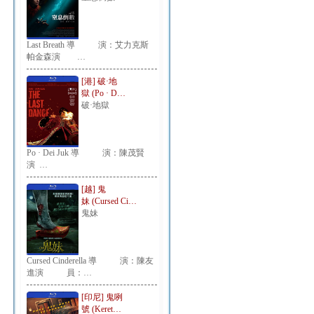
Last Breath 導 演：艾力克斯
帕金森演 …
[港] 破·地
獄 (Po · D…
破·地獄
Po · Dei Juk 導 演：陳茂賢
演 …
[越] 鬼
妹 (Cursed Ci…
鬼妹
Cursed Cinderella 導 演：陳友
進演 員：…
[印尼] 鬼咧
號 (Keret…