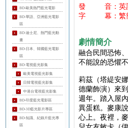
發 音：英
BD-歐美熱門藍光電影
字 幕：繁簡
BD-華語、亞洲藍光電影
區
BD-迪士尼、熱門藍光動
劇情簡介
畫
BD-日本、韓國藍光電影
融合民間恐怖
區
不能說的恐懼
BD-電視藍光影集
歐美電視藍光影集
莉茲（塔緹安
日韓電視藍光影集
德蘭飾演）來
中港台電視藍光影集
週年。踏入屋
BD-印度藍光電影區
異蛋糕。麥康
BD-3D藍光影片專區
心上。夜裡，
BD-知識、紀錄片藍光專
區
兒女友敏卡（