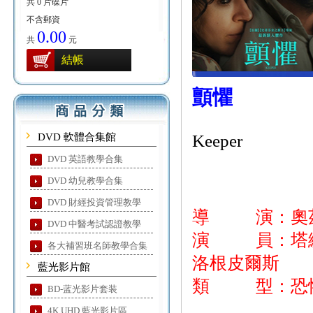
共 0 片碟片
不含郵資
0.00
共
元
結帳
顫懼
DVD 軟體合集館
Keeper
DVD 英語教學合集
DVD 幼兒教學合集
DVD 財經投資管理教學
導 演：奧
DVD 中醫考試認證教學
演 員：塔緹安
各大補習班名師教學合集
洛根皮爾斯
藍光影片館
類 型：恐
BD-蓝光影片套装
4K UHD 藍光影片區