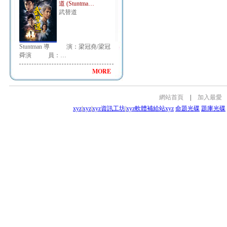
道 (Stuntma…
武替道
Stuntman 導 演：梁冠堯/梁冠
舜演 員：…
MORE
網站首頁
|
加入最愛
xyz
|
xyz
|
xyz資訊工坊
|
xyz軟體補給站
xyz
命題光碟
題庫光碟