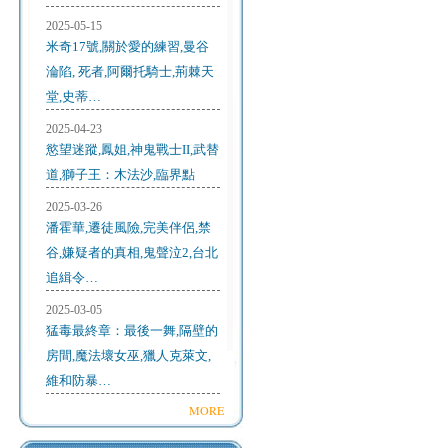
2025-05-15
米奇17號,關於愛的練習,曼谷
淪陷, 死者,阿爾托騎士,荊棘天
堂,史蒂…
2025-04-23
慾望迷蹤,鳳姐,神鬼戰士II,武替
道,獅子王：木法沙,臨界點
2025-03-26
潘霍華,遷徒風險,完美伴侶,禁
谷,嫌疑者的真相,鬼聲泣2,台北
追緝令…
2025-03-05
猛毒最終章：最後一舞,隔壁的
房間,魔法壞女巫,獵人克萊文,
維和防暴…
MORE