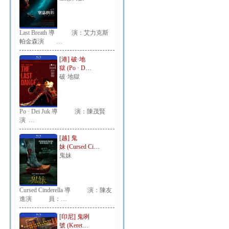
Last Breath 導 演：艾力克斯
帕金森演 …
[港] 破·地
獄 (Po · D…
破·地獄
Po · Dei Juk 導 演：陳茂賢
演 …
[越] 鬼
妹 (Cursed Ci…
鬼妹
Cursed Cinderella 導 演：陳友
進演 員：…
[印尼] 鬼咧
號 (Keret…