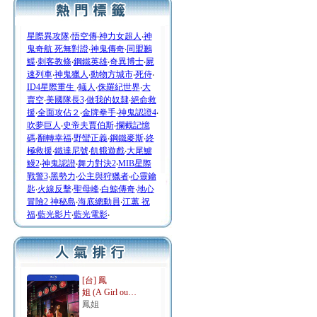
星際異攻隊
‧
悟空傳
‧
神力女超人
‧
神
鬼奇航 死無對證
‧
神鬼傳奇
‧
同盟鶼
鰈
‧
刺客教條
‧
鋼鐵英雄
‧
奇異博士
‧
屍
速列車
‧
神鬼獵人
‧
動物方城市
‧
死侍
‧
ID4星際重生
‧
蟻人
‧
侏羅紀世界
‧
大
賣空
‧
美國隊長3
‧
做我的奴隸
‧
絕命救
援
‧
全面攻佔２
‧
金牌拳手
‧
神鬼認證4
‧
吹夢巨人
‧
史帝夫賈伯斯
‧
攔截記憶
碼
‧
翻轉幸福
‧
野蠻正義
‧
鋼鐵麥斯
‧
終
極救援
‧
鐵達尼號
‧
飢餓遊戲
‧
大尾鱸
鰻2
‧
神鬼認證
‧
舞力對決2
‧
MIB星際
戰警3
‧
黑勢力
‧
公主與狩獵者
‧
心靈鑰
匙
‧
火線反擊
‧
聖母峰
‧
白鯨傳奇
‧
地心
冒險2 神秘島
‧
海底總動員
‧
江蕙 祝
福
‧
藍光影片
‧
藍光電影
‧
[台] 鳳
姐 (A Girl ou…
鳳姐