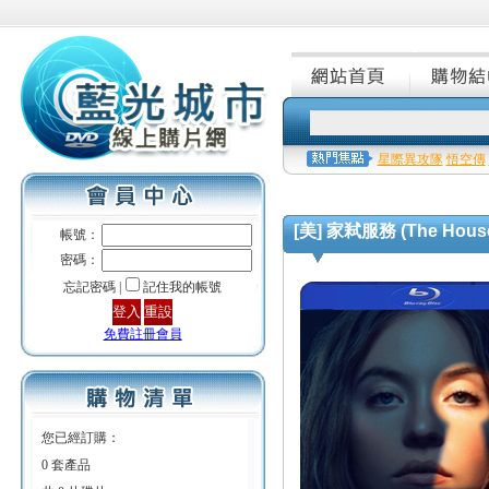
星際異攻隊
悟空傳
[美] 家弒服務 (The House
帳號：
密碼：
忘記密碼 |
記住我的帳號
免費註冊會員
您已經訂購：
0 套產品