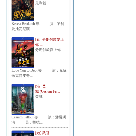
鬼咧號
Kereta Berdarah 導 演：黎刹
曼托瓦尼演 …
[泰] 分期付款愛上
你 …
分期付款愛上你
Love You to Debt 導 演：瓦蘇
蒂克特皮奇…
[港] 焚
城 (Cesium Fa…
焚城
Cesium Fallout 導 演：潘耀明
演 員：劉德…
[港] 武替