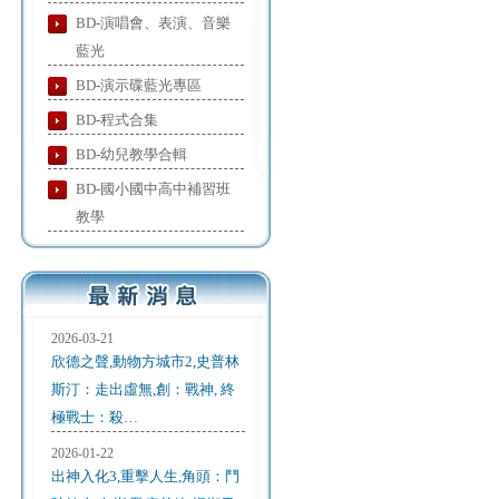
BD-演唱會、表演、音樂
藍光
BD-演示碟藍光專區
BD-程式合集
BD-幼兒教學合輯
BD-國小國中高中補習班
教學
2026-03-21
欣德之聲,動物方城市2,史普林
斯汀：走出虛無,創：戰神, 終
極戰士：殺…
2026-01-22
出神入化3,重擊人生,角頭：鬥