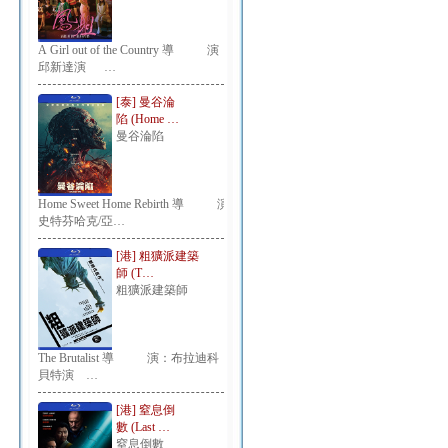
A Girl out of the Country 導 演：
邱新達演 …
[泰] 曼谷淪
陷 (Home …
曼谷淪陷
Home Sweet Home Rebirth 導 演：
史特芬哈克/亞…
[港] 粗獷派建築
師 (T…
粗獷派建築師
The Brutalist 導 演：布拉迪科
貝特演 …
[港] 窒息倒
數 (Last …
窒息倒數