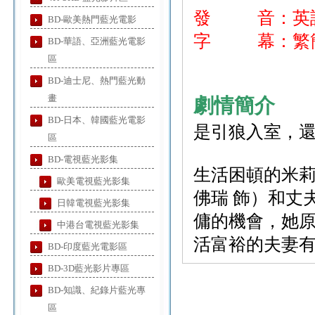
發 音：英
BD-歐美熱門藍光電影
字 幕：繁簡
BD-華語、亞洲藍光電影
區
BD-迪士尼、熱門藍光動
畫
劇情簡介
BD-日本、韓國藍光電影
是引狼入室，
區
BD-電視藍光影集
生活困頓的米莉
歐美電視藍光影集
佛瑞 飾）和丈
日韓電視藍光影集
傭的機會，她
中港台電視藍光影集
活富裕的夫妻
BD-印度藍光電影區
BD-3D藍光影片專區
BD-知識、紀錄片藍光專
區