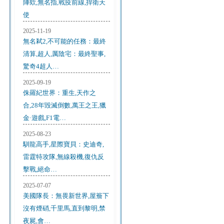
陣欸,無名指,戰疫前線,捍衛天
使
2025-11-19
無名弒2,不可能的任務：最終
清算,超人,厲陰宅：最終聖事,
驚奇4超人…
2025-09-19
侏羅紀世界：重生,天作之
合,28年毀滅倒數,萬王之王,獵
金·遊戲,F1電…
2025-08-23
馴龍高手,星際寶貝：史迪奇,
雷霆特攻隊,無線殺機,復仇反
擊戰,絕命…
2025-07-07
美國隊長：無畏新世界,屋簷下
沒有煙硝,千里馬,直到黎明,禁
夜屍,會…