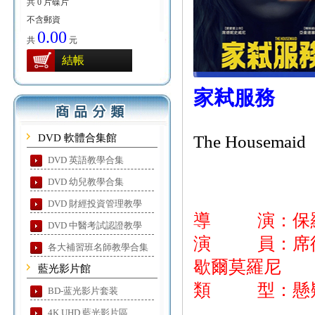
共 0 片碟片
不含郵資
0.00
共
元
結帳
家弒服務
DVD 軟體合集館
The Housemaid
DVD 英語教學合集
DVD 幼兒教學合集
DVD 財經投資管理教學
導 演：保
DVD 中醫考試認證教學
演 員：席德妮
各大補習班名師教學合集
歇爾莫羅尼
藍光影片館
類 型：懸疑
BD-蓝光影片套装
4K UHD 藍光影片區