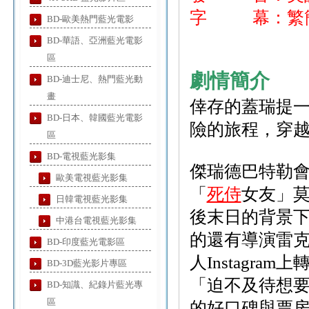
字 幕：繁簡
BD-歐美熱門藍光電影
BD-華語、亞洲藍光電影
區
劇情簡介
BD-迪士尼、熱門藍光動
畫
倖存的蓋瑞提
BD-日本、韓國藍光電影
險的旅程，穿
區
BD-電視藍光影集
傑瑞德巴特勒
歐美電視藍光影集
「
死侍
女友」
日韓電視藍光影集
後末日的背景
中港台電視藍光影集
的還有導演雷克羅
BD-印度藍光電影區
人Instagr
BD-3D藍光影片專區
「迫不及待想
BD-知識、紀錄片藍光專
區
的好口碑與票