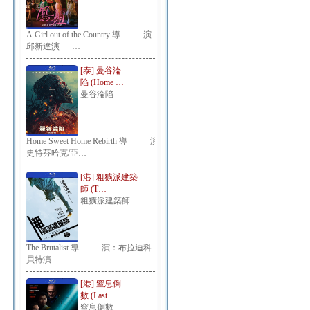
A Girl out of the Country 導 演：
邱新達演 …
[泰] 曼谷淪
陷 (Home …
曼谷淪陷
Home Sweet Home Rebirth 導 演：
史特芬哈克/亞…
[港] 粗獷派建築
師 (T…
粗獷派建築師
The Brutalist 導 演：布拉迪科
貝特演 …
[港] 窒息倒
數 (Last …
窒息倒數