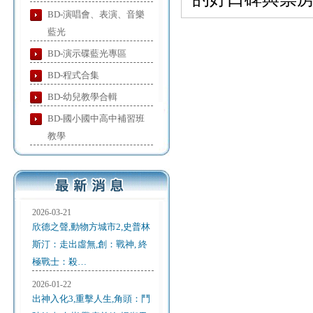
BD-演唱會、表演、音樂
藍光
BD-演示碟藍光專區
BD-程式合集
BD-幼兒教學合輯
BD-國小國中高中補習班
教學
2026-03-21
欣德之聲,動物方城市2,史普林
斯汀：走出虛無,創：戰神, 終
極戰士：殺…
2026-01-22
出神入化3,重擊人生,角頭：鬥