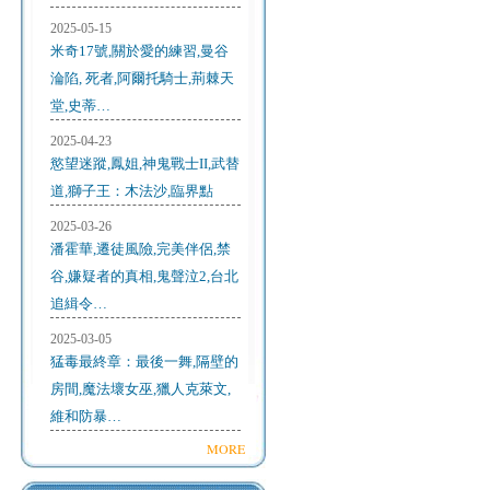
2025-05-15
米奇17號,關於愛的練習,曼谷
淪陷, 死者,阿爾托騎士,荊棘天
堂,史蒂…
2025-04-23
慾望迷蹤,鳳姐,神鬼戰士II,武替
道,獅子王：木法沙,臨界點
2025-03-26
潘霍華,遷徒風險,完美伴侶,禁
谷,嫌疑者的真相,鬼聲泣2,台北
追緝令…
2025-03-05
猛毒最終章：最後一舞,隔壁的
房間,魔法壞女巫,獵人克萊文,
維和防暴…
MORE