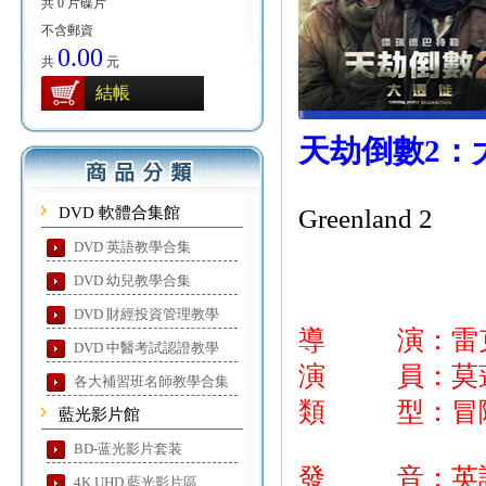
共 0 片碟片
不含郵資
0.00
共
元
結帳
天劫倒數2：
DVD 軟體合集館
Greenland 2
DVD 英語教學合集
DVD 幼兒教學合集
DVD 財經投資管理教學
導 演：雷
DVD 中醫考試認證教學
演 員：莫蓮
各大補習班名師教學合集
類 型：冒險
藍光影片館
BD-蓝光影片套装
發 音：英
4K UHD 藍光影片區