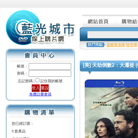
星際異攻隊
悟空傳
[美] 天劫倒數2：大遷徙 (Gre
帳號：
密碼：
忘記密碼 |
記住我的帳號
免費註冊會員
您已經訂購：
0 套產品