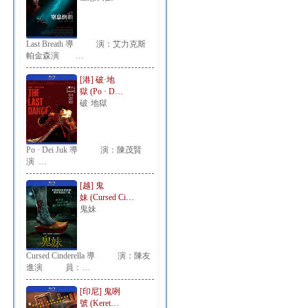
Last Breath 導 演：艾力克斯
帕金森演 …
[港] 破·地
獄 (Po · D…
破·地獄
Po · Dei Juk 導 演：陳茂賢
演 …
[越] 鬼
妹 (Cursed Ci…
鬼妹
Cursed Cinderella 導 演：陳友
進演 員：…
[印尼] 鬼咧
號 (Keret…