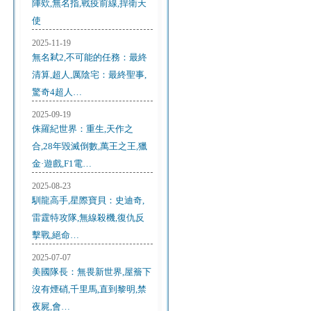
陣欸,無名指,戰疫前線,捍衛天
使
2025-11-19
無名弒2,不可能的任務：最終
清算,超人,厲陰宅：最終聖事,
驚奇4超人…
2025-09-19
侏羅紀世界：重生,天作之
合,28年毀滅倒數,萬王之王,獵
金·遊戲,F1電…
2025-08-23
馴龍高手,星際寶貝：史迪奇,
雷霆特攻隊,無線殺機,復仇反
擊戰,絕命…
2025-07-07
美國隊長：無畏新世界,屋簷下
沒有煙硝,千里馬,直到黎明,禁
夜屍,會…