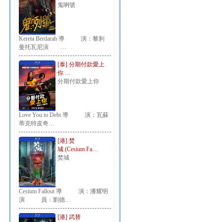
鬼咧號
Kereta Berdarah 導 演：黎刹
曼托瓦尼演 …
[泰] 分期付款愛上
你 …
分期付款愛上你
Love You to Debt 導 演：瓦蘇
蒂克特皮奇…
[港] 焚
城 (Cesium Fa…
焚城
Cesium Fallout 導 演：潘耀明
演 員：劉德…
[港] 武替