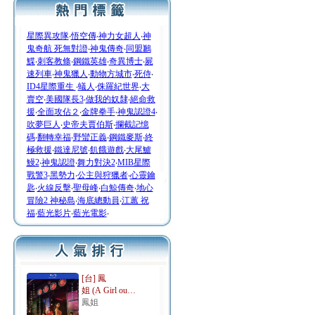
星際異攻隊
‧
悟空傳
‧
神力女超人
‧
神
鬼奇航 死無對證
‧
神鬼傳奇
‧
同盟鶼
鰈
‧
刺客教條
‧
鋼鐵英雄
‧
奇異博士
‧
屍
速列車
‧
神鬼獵人
‧
動物方城市
‧
死侍
‧
ID4星際重生
‧
蟻人
‧
侏羅紀世界
‧
大
賣空
‧
美國隊長3
‧
做我的奴隸
‧
絕命救
援
‧
全面攻佔２
‧
金牌拳手
‧
神鬼認證4
‧
吹夢巨人
‧
史帝夫賈伯斯
‧
攔截記憶
碼
‧
翻轉幸福
‧
野蠻正義
‧
鋼鐵麥斯
‧
終
極救援
‧
鐵達尼號
‧
飢餓遊戲
‧
大尾鱸
鰻2
‧
神鬼認證
‧
舞力對決2
‧
MIB星際
戰警3
‧
黑勢力
‧
公主與狩獵者
‧
心靈鑰
匙
‧
火線反擊
‧
聖母峰
‧
白鯨傳奇
‧
地心
冒險2 神秘島
‧
海底總動員
‧
江蕙 祝
福
‧
藍光影片
‧
藍光電影
‧
[台] 鳳
姐 (A Girl ou…
鳳姐