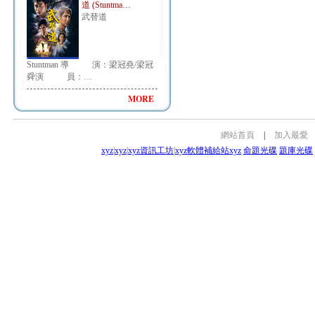
道 (Stuntma…
武替道
Stuntman 導 演：梁冠堯/梁冠
舜演 員：…
MORE
網站首頁
|
加入最愛
xyz
|
xyz
|
xyz資訊工坊
|
xyz軟體補給站
xyz
命題光碟
題庫光碟