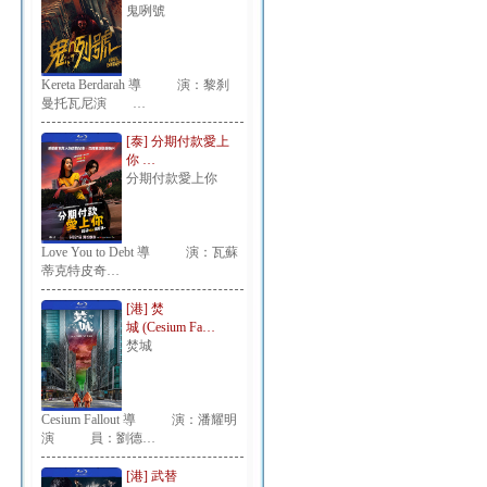
鬼咧號
Kereta Berdarah 導 演：黎刹
曼托瓦尼演 …
[泰] 分期付款愛上
你 …
分期付款愛上你
Love You to Debt 導 演：瓦蘇
蒂克特皮奇…
[港] 焚
城 (Cesium Fa…
焚城
Cesium Fallout 導 演：潘耀明
演 員：劉德…
[港] 武替