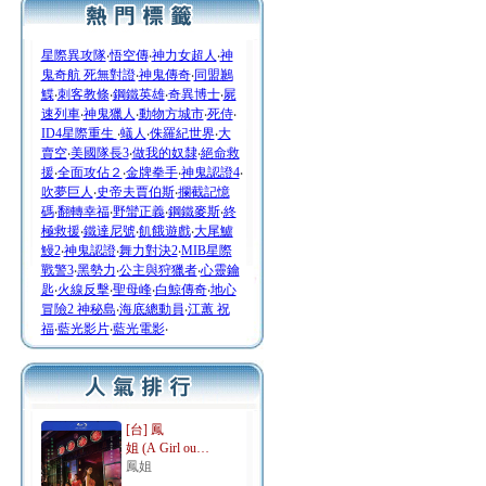
星際異攻隊
‧
悟空傳
‧
神力女超人
‧
神
鬼奇航 死無對證
‧
神鬼傳奇
‧
同盟鶼
鰈
‧
刺客教條
‧
鋼鐵英雄
‧
奇異博士
‧
屍
速列車
‧
神鬼獵人
‧
動物方城市
‧
死侍
‧
ID4星際重生
‧
蟻人
‧
侏羅紀世界
‧
大
賣空
‧
美國隊長3
‧
做我的奴隸
‧
絕命救
援
‧
全面攻佔２
‧
金牌拳手
‧
神鬼認證4
‧
吹夢巨人
‧
史帝夫賈伯斯
‧
攔截記憶
碼
‧
翻轉幸福
‧
野蠻正義
‧
鋼鐵麥斯
‧
終
極救援
‧
鐵達尼號
‧
飢餓遊戲
‧
大尾鱸
鰻2
‧
神鬼認證
‧
舞力對決2
‧
MIB星際
戰警3
‧
黑勢力
‧
公主與狩獵者
‧
心靈鑰
匙
‧
火線反擊
‧
聖母峰
‧
白鯨傳奇
‧
地心
冒險2 神秘島
‧
海底總動員
‧
江蕙 祝
福
‧
藍光影片
‧
藍光電影
‧
[台] 鳳
姐 (A Girl ou…
鳳姐