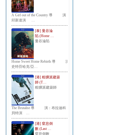
A Girl out of the Country 導 演：
邱新達演 …
[泰] 曼谷淪
陷 (Home …
曼谷淪陷
Home Sweet Home Rebirth 導 演：
史特芬哈克/亞…
[港] 粗獷派建築
師 (T…
粗獷派建築師
The Brutalist 導 演：布拉迪科
貝特演 …
[港] 窒息倒
數 (Last …
窒息倒數