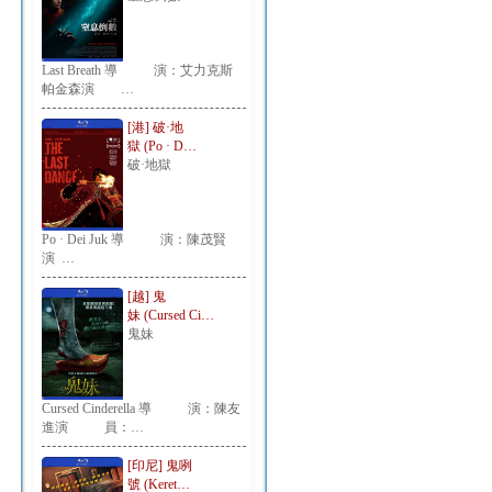
Last Breath 導 演：艾力克斯
帕金森演 …
[港] 破·地
獄 (Po · D…
破·地獄
Po · Dei Juk 導 演：陳茂賢
演 …
[越] 鬼
妹 (Cursed Ci…
鬼妹
Cursed Cinderella 導 演：陳友
進演 員：…
[印尼] 鬼咧
號 (Keret…