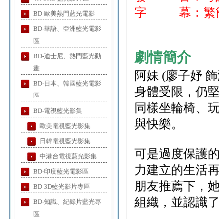
字 幕：繁簡
BD-歐美熱門藍光電影
BD-華語、亞洲藍光電影
區
劇情簡介
BD-迪士尼、熱門藍光動
畫
阿妹 (廖子妤
BD-日本、韓國藍光電影
身體受限，仍
區
同樣坐輪椅、
BD-電視藍光影集
與快樂。
歐美電視藍光影集
日韓電視藍光影集
可是過度保護
中港台電視藍光影集
力建立的生活
BD-印度藍光電影區
朋友推薦下，
BD-3D藍光影片專區
組織，並認識了義
BD-知識、紀錄片藍光專
區