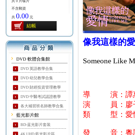
共 0 片碟片
不含郵資
0.00
共
元
結帳
像我這樣的
DVD 軟體合集館
Someone Like M
DVD 英語教學合集
DVD 幼兒教學合集
DVD 財經投資管理教學
導 演：譚
DVD 中醫考試認證教學
演 員：廖子妤
各大補習班名師教學合集
類 型：愛
藍光影片館
BD-蓝光影片套装
發 音：粵
4K UHD 藍光影片區