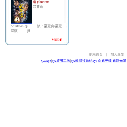
道 (Stuntma…
武替道
Stuntman 導 演：梁冠堯/梁冠
舜演 員：…
MORE
網站首頁
|
加入最愛
xyz
|
xyz
|
xyz資訊工坊
|
xyz軟體補給站
xyz
命題光碟
題庫光碟