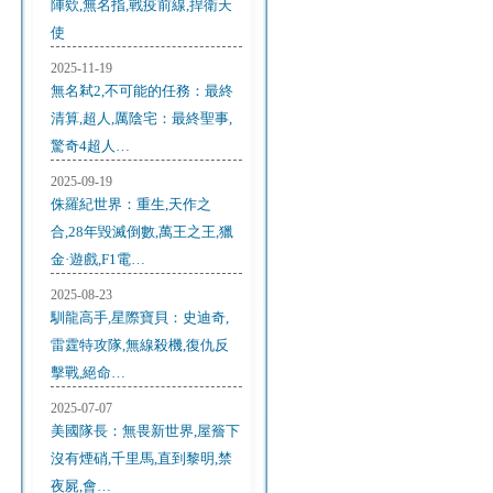
陣欸,無名指,戰疫前線,捍衛天
使
2025-11-19
無名弒2,不可能的任務：最終
清算,超人,厲陰宅：最終聖事,
驚奇4超人…
2025-09-19
侏羅紀世界：重生,天作之
合,28年毀滅倒數,萬王之王,獵
金·遊戲,F1電…
2025-08-23
馴龍高手,星際寶貝：史迪奇,
雷霆特攻隊,無線殺機,復仇反
擊戰,絕命…
2025-07-07
美國隊長：無畏新世界,屋簷下
沒有煙硝,千里馬,直到黎明,禁
夜屍,會…