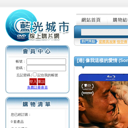
星際異攻隊
悟空傳
[港] 像我這樣的愛情 (Someo
帳號：
密碼：
忘記密碼 |
記住我的帳號
免費註冊會員
您已經訂購：
0 套產品