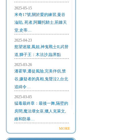
2025-05-15
米奇17號,關於愛的練習,曼谷
淪陷, 死者,阿爾托騎士,荊棘天
堂,史蒂…
2025-04-23
慾望迷蹤,鳳姐,神鬼戰士II,武替
道,獅子王：木法沙,臨界點
2025-03-26
潘霍華,遷徒風險,完美伴侶,禁
谷,嫌疑者的真相,鬼聲泣2,台北
追緝令…
2025-03-05
猛毒最終章：最後一舞,隔壁的
房間,魔法壞女巫,獵人克萊文,
維和防暴…
MORE