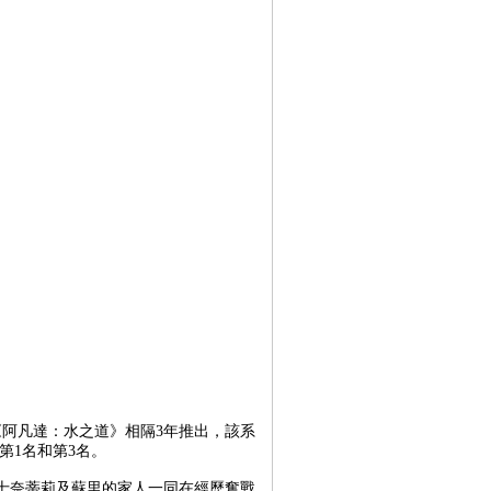
《阿凡達：水之道》相隔3年推出，該系
第1名和第3名。
士奈蒂莉及蘇里的家人一同在經歷奮戰