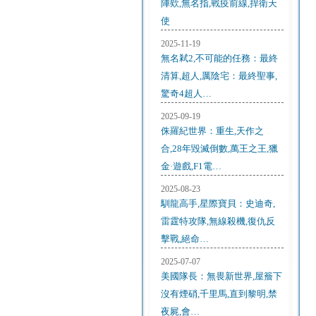
陣欸,無名指,戰疫前線,捍衛天
使
2025-11-19
無名弒2,不可能的任務：最終
清算,超人,厲陰宅：最終聖事,
驚奇4超人…
2025-09-19
侏羅紀世界：重生,天作之
合,28年毀滅倒數,萬王之王,獵
金·遊戲,F1電…
2025-08-23
馴龍高手,星際寶貝：史迪奇,
雷霆特攻隊,無線殺機,復仇反
擊戰,絕命…
2025-07-07
美國隊長：無畏新世界,屋簷下
沒有煙硝,千里馬,直到黎明,禁
夜屍,會…