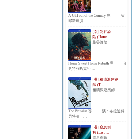
A Girl out of the Country 導 演：
邱新達演 …
[泰] 曼谷淪
陷 (Home …
曼谷淪陷
Home Sweet Home Rebirth 導 演：
史特芬哈克/亞…
[港] 粗獷派建築
師 (T…
粗獷派建築師
The Brutalist 導 演：布拉迪科
貝特演 …
[港] 窒息倒
數 (Last …
窒息倒數