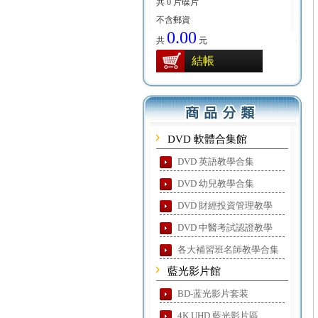
共 0 片碟片
不含郵資
0.00
共
元
結帳
DVD 軟體合集館
DVD 英語教學合集
DVD 幼兒教學合集
DVD 財經投資管理教學
DVD 中醫考試認證教學
各大補習班名師教學合集
藍光影片館
BD-蓝光影片套装
4K UHD 藍光影片區