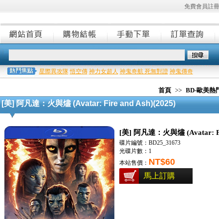
免費會員註
星際異攻隊
悟空傳
神力女超人
神鬼奇航 死無對證
神鬼傳奇
首頁
>>
BD-歐美
[美] 阿凡達：火與燼 (Avatar: Fire and Ash)(2025)
[美] 阿凡達：火與燼 (Avatar: Fir
碟片編號：BD25_31673
光碟片數：1
NT$60
本站售價：
馬上訂購