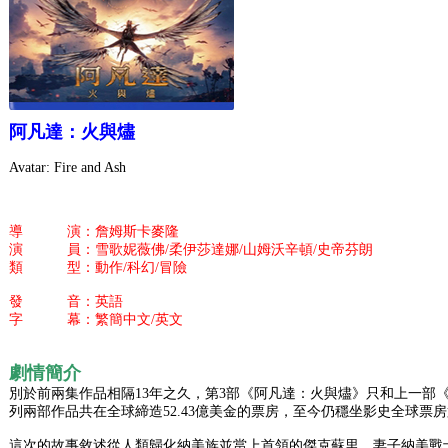
阿凡達：火與燼
Avatar: Fire and Ash
導 演：詹姆斯卡麥隆
演 員：雪歌妮薇佛/柔伊莎達娜/山姆沃辛頓/史帝芬朗
類 型：動作/科幻/冒險
發 音：英語
字 幕：繁簡中文/英文
劇情簡介
別於前兩集作品相隔13年之久，第3部《阿凡達：火與燼》只和上一部
列兩部作品共在全球締造52.43億美金的票房，至今仍穩坐影史全球票房
這次的故事敘述從人類歸化納美族並當上首領的傑克蘇里、妻子納美戰