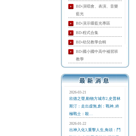
BD-演唱會、表演、音樂
藍光
BD-演示碟藍光專區
BD-程式合集
BD-幼兒教學合輯
BD-國小國中高中補習班
教學
2026-03-21
欣德之聲,動物方城市2,史普林
斯汀：走出虛無,創：戰神, 終
極戰士：殺…
2026-01-22
出神入化3,重擊人生,角頭：鬥