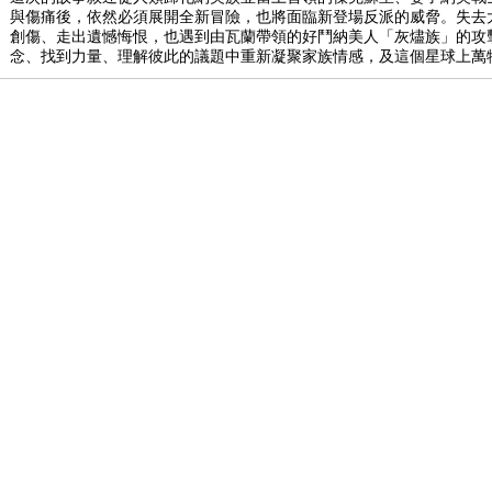
與傷痛後，依然必須展開全新冒險，也將面臨新登場反派的威脅。失去
創傷、走出遺憾悔恨，也遇到由瓦蘭帶領的好鬥納美人「灰燼族」的攻
念、找到力量、理解彼此的議題中重新凝聚家族情感，及這個星球上萬