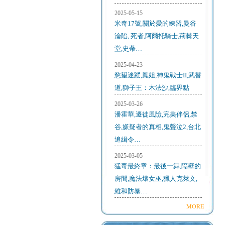
2025-05-15
米奇17號,關於愛的練習,曼谷
淪陷, 死者,阿爾托騎士,荊棘天
堂,史蒂…
2025-04-23
慾望迷蹤,鳳姐,神鬼戰士II,武替
道,獅子王：木法沙,臨界點
2025-03-26
潘霍華,遷徒風險,完美伴侶,禁
谷,嫌疑者的真相,鬼聲泣2,台北
追緝令…
2025-03-05
猛毒最終章：最後一舞,隔壁的
房間,魔法壞女巫,獵人克萊文,
維和防暴…
MORE