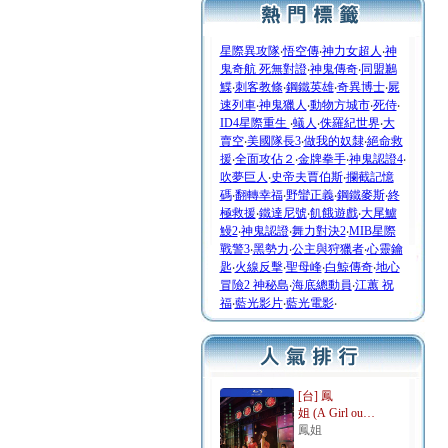
星際異攻隊
‧
悟空傳
‧
神力女超人
‧
神
鬼奇航 死無對證
‧
神鬼傳奇
‧
同盟鶼
鰈
‧
刺客教條
‧
鋼鐵英雄
‧
奇異博士
‧
屍
速列車
‧
神鬼獵人
‧
動物方城市
‧
死侍
‧
ID4星際重生
‧
蟻人
‧
侏羅紀世界
‧
大
賣空
‧
美國隊長3
‧
做我的奴隸
‧
絕命救
援
‧
全面攻佔２
‧
金牌拳手
‧
神鬼認證4
‧
吹夢巨人
‧
史帝夫賈伯斯
‧
攔截記憶
碼
‧
翻轉幸福
‧
野蠻正義
‧
鋼鐵麥斯
‧
終
極救援
‧
鐵達尼號
‧
飢餓遊戲
‧
大尾鱸
鰻2
‧
神鬼認證
‧
舞力對決2
‧
MIB星際
戰警3
‧
黑勢力
‧
公主與狩獵者
‧
心靈鑰
匙
‧
火線反擊
‧
聖母峰
‧
白鯨傳奇
‧
地心
冒險2 神秘島
‧
海底總動員
‧
江蕙 祝
福
‧
藍光影片
‧
藍光電影
‧
[台] 鳳
姐 (A Girl ou…
鳳姐