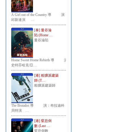
A Girl out of the Country 導 演：
邱新達演 …
[泰] 曼谷淪
陷 (Home …
曼谷淪陷
Home Sweet Home Rebirth 導 演：
史特芬哈克/亞…
[港] 粗獷派建築
師 (T…
粗獷派建築師
The Brutalist 導 演：布拉迪科
貝特演 …
[港] 窒息倒
數 (Last …
窒息倒數