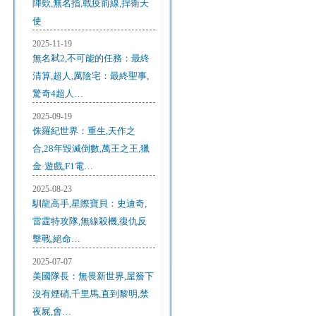
陣欸,無名指,戰疫前線,捍衛天
使
2025-11-19
無名弒2,不可能的任務：最終
清算,超人,厲陰宅：最終聖事,
驚奇4超人…
2025-09-19
侏羅紀世界：重生,天作之
合,28年毀滅倒數,萬王之王,獵
金·遊戲,F1電…
2025-08-23
馴龍高手,星際寶貝：史迪奇,
雷霆特攻隊,無線殺機,復仇反
擊戰,絕命…
2025-07-07
美國隊長：無畏新世界,屋簷下
沒有煙硝,千里馬,直到黎明,禁
夜屍,會…