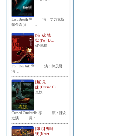
Last Breath 導 演：艾力克斯
帕金森演 …
[港] 破·地
獄 (Po · D…
破·地獄
Po · Dei Juk 導 演：陳茂賢
演 …
[越] 鬼
妹 (Cursed Ci…
鬼妹
Cursed Cinderella 導 演：陳友
進演 員：…
[印尼] 鬼咧
號 (Keret…