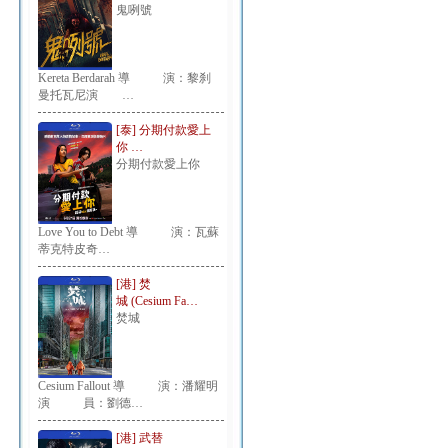
鬼咧號
Kereta Berdarah 導 演：黎刹
曼托瓦尼演 …
[泰] 分期付款愛上
你 …
分期付款愛上你
Love You to Debt 導 演：瓦蘇
蒂克特皮奇…
[港] 焚
城 (Cesium Fa…
焚城
Cesium Fallout 導 演：潘耀明
演 員：劉德…
[港] 武替