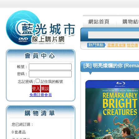
星際異攻隊
悟空傳
[美] 明亮燦爛的你 (Remarkab
帳號：
密碼：
忘記密碼 |
記住我的帳號
免費註冊會員
您已經訂購：
0 套產品