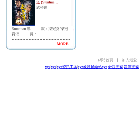
道 (Stuntma…
武替道
Stuntman 導 演：梁冠堯/梁冠
舜演 員：…
MORE
網站首頁
|
加入最愛
xyz
|
xyz
|
xyz資訊工坊
|
xyz軟體補給站
xyz
命題光碟
題庫光碟