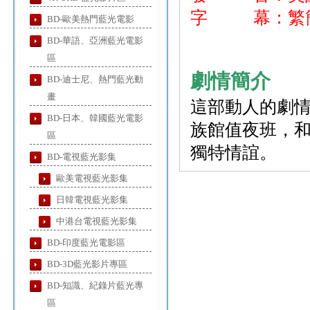
字 幕：繁簡
BD-歐美熱門藍光電影
BD-華語、亞洲藍光電影
區
劇情簡介
BD-迪士尼、熱門藍光動
畫
這部動人的劇
BD-日本、韓國藍光電影
族館值夜班，
區
獨特情誼。
BD-電視藍光影集
歐美電視藍光影集
日韓電視藍光影集
中港台電視藍光影集
BD-印度藍光電影區
BD-3D藍光影片專區
BD-知識、紀錄片藍光專
區