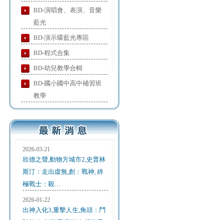
BD-演唱會、表演、音樂
藍光
BD-演示碟藍光專區
BD-程式合集
BD-幼兒教學合輯
BD-國小國中高中補習班
教學
2026-03-21
欣德之聲,動物方城市2,史普林
斯汀：走出虛無,創：戰神, 終
極戰士：殺…
2026-01-22
出神入化3,重擊人生,角頭：鬥