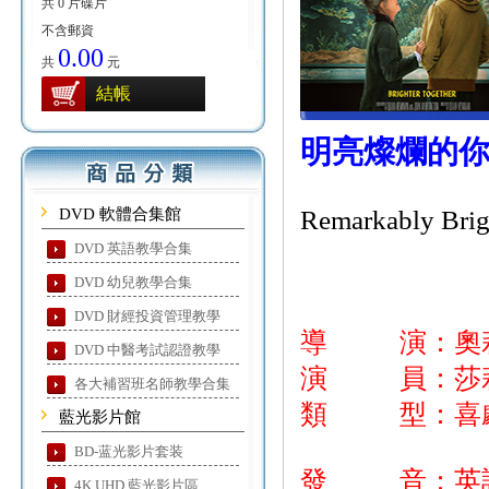
共 0 片碟片
不含郵資
0.00
共
元
結帳
明亮燦爛的
DVD 軟體合集館
Remarkably Brig
DVD 英語教學合集
DVD 幼兒教學合集
DVD 財經投資管理教學
導 演：奧
DVD 中醫考試認證教學
演 員：莎莉·
各大補習班名師教學合集
類 型：喜
藍光影片館
BD-蓝光影片套装
發 音：英
4K UHD 藍光影片區