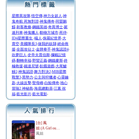
星際異攻隊
‧
悟空傳
‧
神力女超人
‧
神
鬼奇航 死無對證
‧
神鬼傳奇
‧
同盟鶼
鰈
‧
刺客教條
‧
鋼鐵英雄
‧
奇異博士
‧
屍
速列車
‧
神鬼獵人
‧
動物方城市
‧
死侍
‧
ID4星際重生
‧
蟻人
‧
侏羅紀世界
‧
大
賣空
‧
美國隊長3
‧
做我的奴隸
‧
絕命救
援
‧
全面攻佔２
‧
金牌拳手
‧
神鬼認證4
‧
吹夢巨人
‧
史帝夫賈伯斯
‧
攔截記憶
碼
‧
翻轉幸福
‧
野蠻正義
‧
鋼鐵麥斯
‧
終
極救援
‧
鐵達尼號
‧
飢餓遊戲
‧
大尾鱸
鰻2
‧
神鬼認證
‧
舞力對決2
‧
MIB星際
戰警3
‧
黑勢力
‧
公主與狩獵者
‧
心靈鑰
匙
‧
火線反擊
‧
聖母峰
‧
白鯨傳奇
‧
地心
冒險2 神秘島
‧
海底總動員
‧
江蕙 祝
福
‧
藍光影片
‧
藍光電影
‧
[台] 鳳
姐 (A Girl ou…
鳳姐