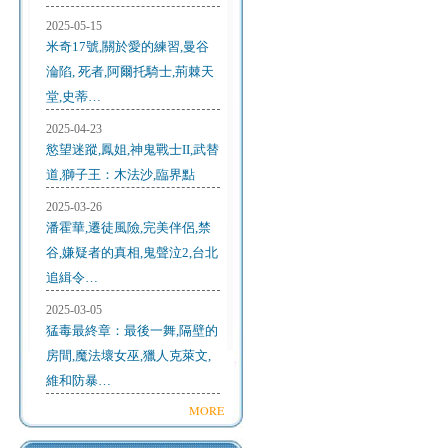
2025-05-15
米奇17號,關於愛的練習,曼谷
淪陷, 死者,阿爾托騎士,荊棘天
堂,史蒂…
2025-04-23
慾望迷蹤,鳳姐,神鬼戰士II,武替
道,獅子王：木法沙,臨界點
2025-03-26
潘霍華,遷徒風險,完美伴侶,禁
谷,嫌疑者的真相,鬼聲泣2,台北
追緝令…
2025-03-05
猛毒最終章：最後一舞,隔壁的
房間,魔法壞女巫,獵人克萊文,
維和防暴…
MORE