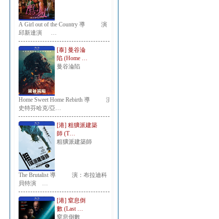
A Girl out of the Country 導 演：
邱新達演 …
[泰] 曼谷淪
陷 (Home …
曼谷淪陷
Home Sweet Home Rebirth 導 演：
史特芬哈克/亞…
[港] 粗獷派建築
師 (T…
粗獷派建築師
The Brutalist 導 演：布拉迪科
貝特演 …
[港] 窒息倒
數 (Last …
窒息倒數