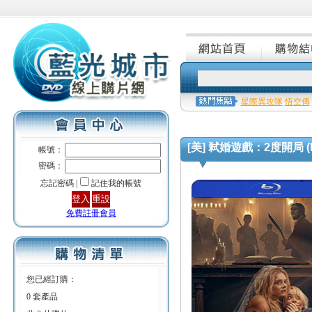
星際異攻隊
悟空傳
[美] 弒婚遊戲：2度開局 (Read
帳號：
密碼：
忘記密碼 |
記住我的帳號
免費註冊會員
您已經訂購：
0 套產品