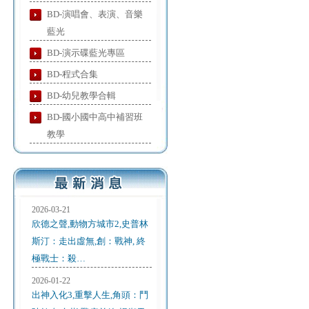
BD-演唱會、表演、音樂
藍光
BD-演示碟藍光專區
BD-程式合集
BD-幼兒教學合輯
BD-國小國中高中補習班
教學
2026-03-21
欣德之聲,動物方城市2,史普林
斯汀：走出虛無,創：戰神, 終
極戰士：殺…
2026-01-22
出神入化3,重擊人生,角頭：鬥