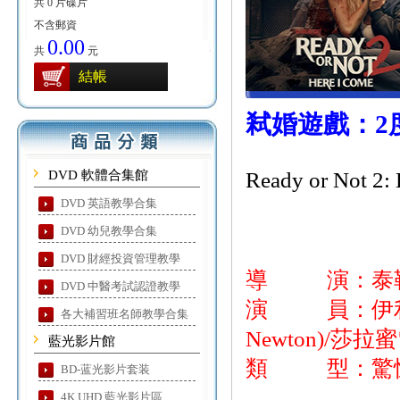
共 0 片碟片
不含郵資
0.00
共
元
結帳
弒婚遊戲：2
DVD 軟體合集館
Ready or Not 2:
DVD 英語教學合集
DVD 幼兒教學合集
DVD 財經投資管理教學
導 演：泰勒
DVD 中醫考試認證教學
演 員：伊利亞·伍德
各大補習班名師教學合集
Newton)/莎拉蜜雪兒
藍光影片館
類 型：驚悚
BD-蓝光影片套装
4K UHD 藍光影片區