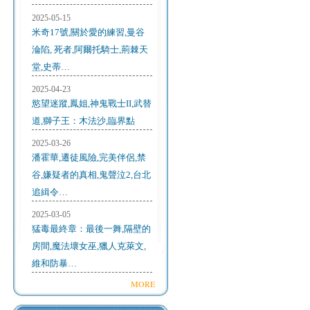
2025-05-15
米奇17號,關於愛的練習,曼谷
淪陷, 死者,阿爾托騎士,荊棘天
堂,史蒂…
2025-04-23
慾望迷蹤,鳳姐,神鬼戰士II,武替
道,獅子王：木法沙,臨界點
2025-03-26
潘霍華,遷徒風險,完美伴侶,禁
谷,嫌疑者的真相,鬼聲泣2,台北
追緝令…
2025-03-05
猛毒最終章：最後一舞,隔壁的
房間,魔法壞女巫,獵人克萊文,
維和防暴…
MORE