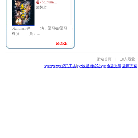
道 (Stuntma…
武替道
Stuntman 導 演：梁冠堯/梁冠
舜演 員：…
MORE
網站首頁
|
加入最愛
xyz
|
xyz
|
xyz資訊工坊
|
xyz軟體補給站
xyz
命題光碟
題庫光碟