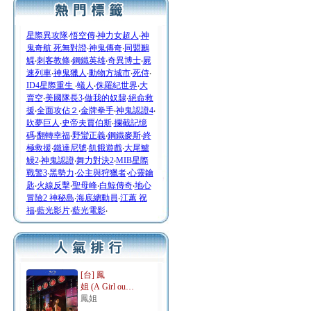
星際異攻隊
‧
悟空傳
‧
神力女超人
‧
神
鬼奇航 死無對證
‧
神鬼傳奇
‧
同盟鶼
鰈
‧
刺客教條
‧
鋼鐵英雄
‧
奇異博士
‧
屍
速列車
‧
神鬼獵人
‧
動物方城市
‧
死侍
‧
ID4星際重生
‧
蟻人
‧
侏羅紀世界
‧
大
賣空
‧
美國隊長3
‧
做我的奴隸
‧
絕命救
援
‧
全面攻佔２
‧
金牌拳手
‧
神鬼認證4
‧
吹夢巨人
‧
史帝夫賈伯斯
‧
攔截記憶
碼
‧
翻轉幸福
‧
野蠻正義
‧
鋼鐵麥斯
‧
終
極救援
‧
鐵達尼號
‧
飢餓遊戲
‧
大尾鱸
鰻2
‧
神鬼認證
‧
舞力對決2
‧
MIB星際
戰警3
‧
黑勢力
‧
公主與狩獵者
‧
心靈鑰
匙
‧
火線反擊
‧
聖母峰
‧
白鯨傳奇
‧
地心
冒險2 神秘島
‧
海底總動員
‧
江蕙 祝
福
‧
藍光影片
‧
藍光電影
‧
[台] 鳳
姐 (A Girl ou…
鳳姐