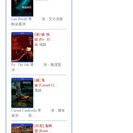
Last Breath 導 演：艾力克斯
帕金森演 …
[港] 破·地
獄 (Po · D…
破·地獄
Po · Dei Juk 導 演：陳茂賢
演 …
[越] 鬼
妹 (Cursed Ci…
鬼妹
Cursed Cinderella 導 演：陳友
進演 員：…
[印尼] 鬼咧
號 (Keret…