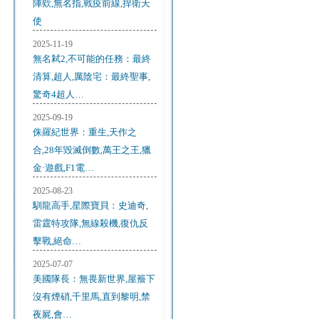
陣欸,無名指,戰疫前線,捍衛天
使
2025-11-19
無名弒2,不可能的任務：最終
清算,超人,厲陰宅：最終聖事,
驚奇4超人…
2025-09-19
侏羅紀世界：重生,天作之
合,28年毀滅倒數,萬王之王,獵
金·遊戲,F1電…
2025-08-23
馴龍高手,星際寶貝：史迪奇,
雷霆特攻隊,無線殺機,復仇反
擊戰,絕命…
2025-07-07
美國隊長：無畏新世界,屋簷下
沒有煙硝,千里馬,直到黎明,禁
夜屍,會…