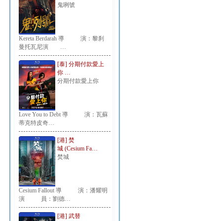
鬼咧號
Kereta Berdarah 導 演：黎刹
曼托瓦尼演 …
[泰] 分期付款愛上
你 …
分期付款愛上你
Love You to Debt 導 演：瓦蘇
蒂克特皮奇…
[港] 焚
城 (Cesium Fa…
焚城
Cesium Fallout 導 演：潘耀明
演 員：劉德…
[港] 武替