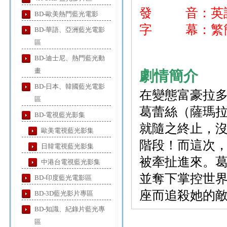
發 音：英
BD-歐美熱門藍光電影
字 幕：繁簡
BD-華語、亞洲藍光電影
區
BD-迪士尼、熱門藍光動
畫
劇情簡介
BD-日本、韓國藍光電影
在變態富豪拉
區
葛蕾絲（薩瑪拉
BD-電視藍光影集
就隨之終止，
歐美電視藍光影集
階段！而這次，
日韓電視藍光影集
被牽扯進來。
中港台電視藍光影集
並奪下掌控世
BD-印度藍光電影區
座而追殺她的
BD-3D藍光影片專區
BD-知識、紀錄片藍光專
區