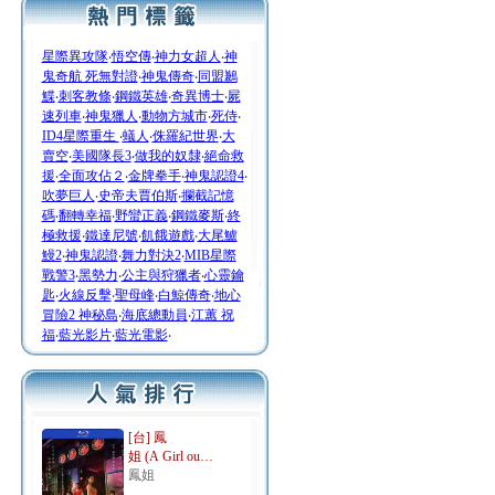
星際異攻隊
‧
悟空傳
‧
神力女超人
‧
神
鬼奇航 死無對證
‧
神鬼傳奇
‧
同盟鶼
鰈
‧
刺客教條
‧
鋼鐵英雄
‧
奇異博士
‧
屍
速列車
‧
神鬼獵人
‧
動物方城市
‧
死侍
‧
ID4星際重生
‧
蟻人
‧
侏羅紀世界
‧
大
賣空
‧
美國隊長3
‧
做我的奴隸
‧
絕命救
援
‧
全面攻佔２
‧
金牌拳手
‧
神鬼認證4
‧
吹夢巨人
‧
史帝夫賈伯斯
‧
攔截記憶
碼
‧
翻轉幸福
‧
野蠻正義
‧
鋼鐵麥斯
‧
終
極救援
‧
鐵達尼號
‧
飢餓遊戲
‧
大尾鱸
鰻2
‧
神鬼認證
‧
舞力對決2
‧
MIB星際
戰警3
‧
黑勢力
‧
公主與狩獵者
‧
心靈鑰
匙
‧
火線反擊
‧
聖母峰
‧
白鯨傳奇
‧
地心
冒險2 神秘島
‧
海底總動員
‧
江蕙 祝
福
‧
藍光影片
‧
藍光電影
‧
[台] 鳳
姐 (A Girl ou…
鳳姐