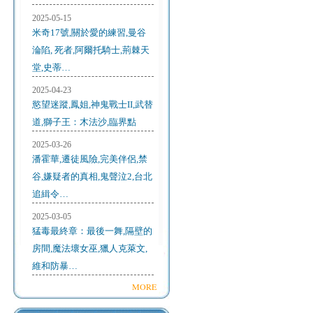
2025-05-15
米奇17號,關於愛的練習,曼谷
淪陷, 死者,阿爾托騎士,荊棘天
堂,史蒂…
2025-04-23
慾望迷蹤,鳳姐,神鬼戰士II,武替
道,獅子王：木法沙,臨界點
2025-03-26
潘霍華,遷徒風險,完美伴侶,禁
谷,嫌疑者的真相,鬼聲泣2,台北
追緝令…
2025-03-05
猛毒最終章：最後一舞,隔壁的
房間,魔法壞女巫,獵人克萊文,
維和防暴…
MORE