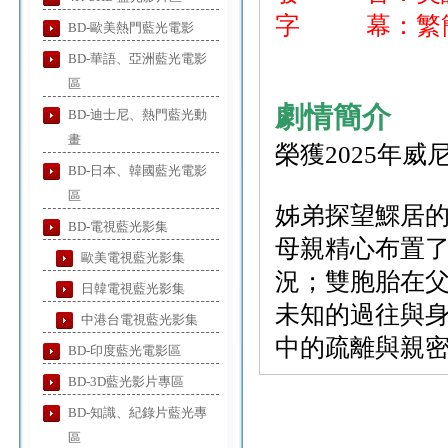
字 幕：繁簡
BD-歐美熱門藍光電影
BD-華語、亞洲藍光電影
區
劇情簡介
BD-迪士尼、熱門藍光動
畫
榮獲2025年
BD-日本、韓國藍光電影
區
姊弟探望鰥居
BD-電視藍光影集
母親精心布置
歐美電視藍光影集
況；雙胞胎在
日韓電視藍光影集
未知的過往與
中港台電視藍光影集
中的疏離與親
BD-印度藍光電影區
BD-3D藍光影片專區
BD-知識、紀錄片藍光專
區