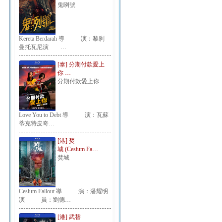
鬼咧號
Kereta Berdarah 導 演：黎刹
曼托瓦尼演 …
[泰] 分期付款愛上
你 …
分期付款愛上你
Love You to Debt 導 演：瓦蘇
蒂克特皮奇…
[港] 焚
城 (Cesium Fa…
焚城
Cesium Fallout 導 演：潘耀明
演 員：劉德…
[港] 武替