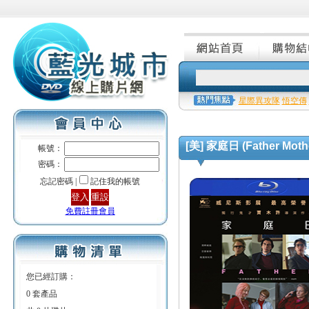
星際異攻隊
悟空傳
[美] 家庭日 (Father Mother
帳號：
密碼：
忘記密碼 |
記住我的帳號
免費註冊會員
您已經訂購：
0 套產品