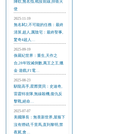
陣欸,無名指,戰疫前線,捍衛天
使
2025-11-19
無名弒2,不可能的任務：最終
清算,超人,厲陰宅：最終聖事,
驚奇4超人…
2025-09-19
侏羅紀世界：重生,天作之
合,28年毀滅倒數,萬王之王,獵
金·遊戲,F1電…
2025-08-23
馴龍高手,星際寶貝：史迪奇,
雷霆特攻隊,無線殺機,復仇反
擊戰,絕命…
2025-07-07
美國隊長：無畏新世界,屋簷下
沒有煙硝,千里馬,直到黎明,禁
夜屍,會…