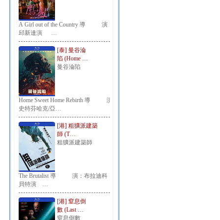
A Girl out of the Country 導 演：
邱新達演 …
[泰] 曼谷淪
陷 (Home …
曼谷淪陷
Home Sweet Home Rebirth 導 演：
史特芬哈克/亞…
[港] 粗獷派建築
師 (T…
粗獷派建築師
The Brutalist 導 演：布拉迪科
貝特演 …
[港] 窒息倒
數 (Last …
窒息倒數