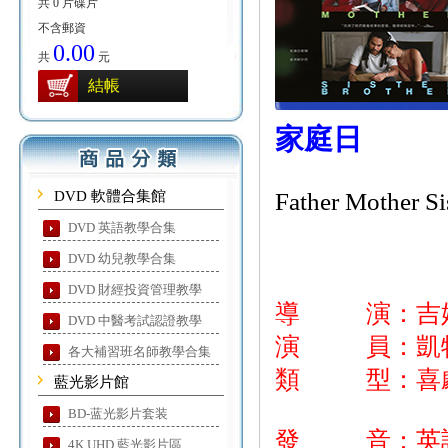
共 0 片碟片
不含郵資
0.00
共
元
結帳
家庭日
DVD 軟體合集館
Father Mother Si
DVD 英語教學合集
DVD 幼兒教學合集
DVD 財經投資管理教學
導 演：吉
DVD 中醫考試認證教學
演 員：凱特
各大補習班名師教學合集
類 型：喜
藍光影片館
BD-蓝光影片套装
發 音：英
4K UHD 藍光影片區