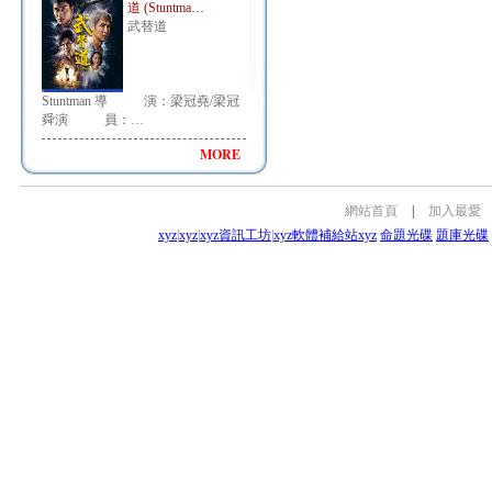
道 (Stuntma…
武替道
Stuntman 導 演：梁冠堯/梁冠
舜演 員：…
MORE
網站首頁
|
加入最愛
xyz
|
xyz
|
xyz資訊工坊
|
xyz軟體補給站
xyz
命題光碟
題庫光碟