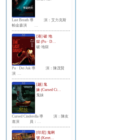
Last Breath 導 演：艾力克斯
帕金森演 …
[港] 破·地
獄 (Po · D…
破·地獄
Po · Dei Juk 導 演：陳茂賢
演 …
[越] 鬼
妹 (Cursed Ci…
鬼妹
Cursed Cinderella 導 演：陳友
進演 員：…
[印尼] 鬼咧
號 (Keret…