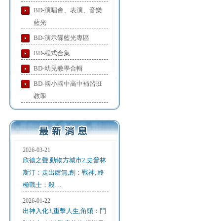
BD-演唱會、表演、音樂
藍光
BD-演示碟藍光專區
BD-程式合集
BD-幼兒教學合輯
BD-國小國中高中補習班
教學
2026-03-21
欣德之聲,動物方城市2,史普林
斯汀：走出虛無,創：戰神, 終
極戰士：殺…
2026-01-22
出神入化3,重擊人生,角頭：鬥