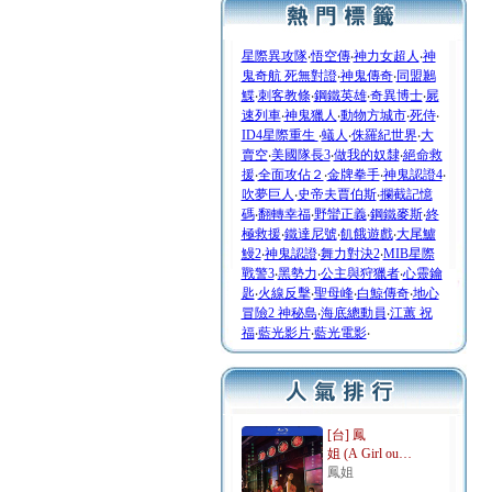
星際異攻隊
‧
悟空傳
‧
神力女超人
‧
神
鬼奇航 死無對證
‧
神鬼傳奇
‧
同盟鶼
鰈
‧
刺客教條
‧
鋼鐵英雄
‧
奇異博士
‧
屍
速列車
‧
神鬼獵人
‧
動物方城市
‧
死侍
‧
ID4星際重生
‧
蟻人
‧
侏羅紀世界
‧
大
賣空
‧
美國隊長3
‧
做我的奴隸
‧
絕命救
援
‧
全面攻佔２
‧
金牌拳手
‧
神鬼認證4
‧
吹夢巨人
‧
史帝夫賈伯斯
‧
攔截記憶
碼
‧
翻轉幸福
‧
野蠻正義
‧
鋼鐵麥斯
‧
終
極救援
‧
鐵達尼號
‧
飢餓遊戲
‧
大尾鱸
鰻2
‧
神鬼認證
‧
舞力對決2
‧
MIB星際
戰警3
‧
黑勢力
‧
公主與狩獵者
‧
心靈鑰
匙
‧
火線反擊
‧
聖母峰
‧
白鯨傳奇
‧
地心
冒險2 神秘島
‧
海底總動員
‧
江蕙 祝
福
‧
藍光影片
‧
藍光電影
‧
[台] 鳳
姐 (A Girl ou…
鳳姐