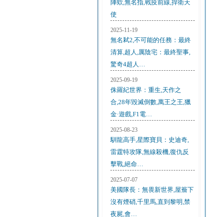
陣欸,無名指,戰疫前線,捍衛天
使
2025-11-19
無名弒2,不可能的任務：最終
清算,超人,厲陰宅：最終聖事,
驚奇4超人…
2025-09-19
侏羅紀世界：重生,天作之
合,28年毀滅倒數,萬王之王,獵
金·遊戲,F1電…
2025-08-23
馴龍高手,星際寶貝：史迪奇,
雷霆特攻隊,無線殺機,復仇反
擊戰,絕命…
2025-07-07
美國隊長：無畏新世界,屋簷下
沒有煙硝,千里馬,直到黎明,禁
夜屍,會…