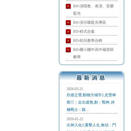
BD-演唱會、表演、音樂
藍光
BD-演示碟藍光專區
BD-程式合集
BD-幼兒教學合輯
BD-國小國中高中補習班
教學
2026-03-21
欣德之聲,動物方城市2,史普林
斯汀：走出虛無,創：戰神, 終
極戰士：殺…
2026-01-22
出神入化3,重擊人生,角頭：鬥