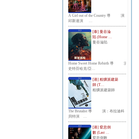
A Girl out of the Country 導 演：
邱新達演 …
[泰] 曼谷淪
陷 (Home …
曼谷淪陷
Home Sweet Home Rebirth 導 演：
史特芬哈克/亞…
[港] 粗獷派建築
師 (T…
粗獷派建築師
The Brutalist 導 演：布拉迪科
貝特演 …
[港] 窒息倒
數 (Last …
窒息倒數