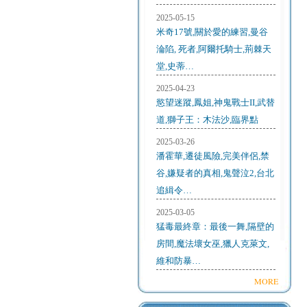
2025-05-15
米奇17號,關於愛的練習,曼谷
淪陷, 死者,阿爾托騎士,荊棘天
堂,史蒂…
2025-04-23
慾望迷蹤,鳳姐,神鬼戰士II,武替
道,獅子王：木法沙,臨界點
2025-03-26
潘霍華,遷徒風險,完美伴侶,禁
谷,嫌疑者的真相,鬼聲泣2,台北
追緝令…
2025-03-05
猛毒最終章：最後一舞,隔壁的
房間,魔法壞女巫,獵人克萊文,
維和防暴…
MORE