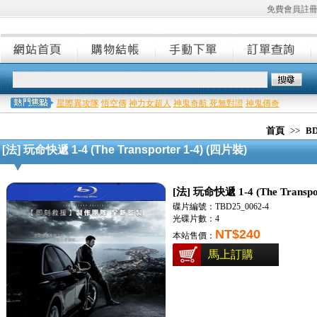
免費會員註
星際異攻隊
悟空傳
神力女超人
神鬼奇航 死無對證
神鬼傳奇
首頁
>>
B
[法] 玩命快遞 1-4 (The Transporter 1-4) (四片裝)
[法] 玩命快遞 1-4 (The Transpo
碟片編號：TBD25_0062-4
光碟片數：4
NT$240
本站售價：
馬上訂購