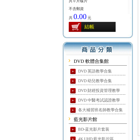
共 0 片碟片
不含郵資
0.00
共
元
結帳
DVD 軟體合集館
DVD 英語教學合集
DVD 幼兒教學合集
DVD 財經投資管理教學
DVD 中醫考試認證教學
各大補習班名師教學合集
藍光影片館
BD-蓝光影片套装
4K UHD 藍光影片區