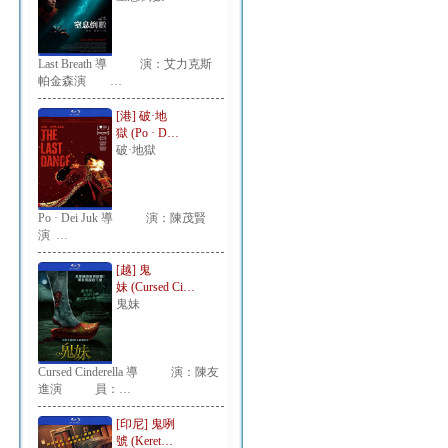
Last Breath 導 演：艾力克斯
帕金森演 …
[港] 破·地
獄 (Po · D…
破·地獄
Po · Dei Juk 導 演：陳茂賢
演 …
[越] 鬼
妹 (Cursed Ci…
鬼妹
Cursed Cinderella 導 演：陳友
進演 員：…
[印尼] 鬼咧
號 (Keret…