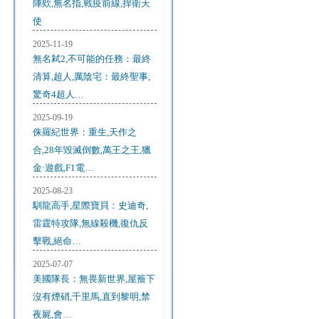
陣欸,無名指,戰疫前線,捍衛天
使
2025-11-19
無名弒2,不可能的任務：最終
清算,超人,厲陰宅：最終聖事,
驚奇4超人…
2025-09-19
侏羅紀世界：重生,天作之
合,28年毀滅倒數,萬王之王,獵
金·遊戲,F1電…
2025-08-23
馴龍高手,星際寶貝：史迪奇,
雷霆特攻隊,無線殺機,復仇反
擊戰,絕命…
2025-07-07
美國隊長：無畏新世界,屋簷下
沒有煙硝,千里馬,直到黎明,禁
夜屍,會…