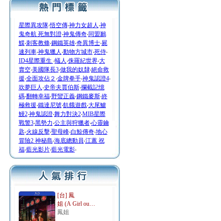
星際異攻隊
‧
悟空傳
‧
神力女超人
‧
神
鬼奇航 死無對證
‧
神鬼傳奇
‧
同盟鶼
鰈
‧
刺客教條
‧
鋼鐵英雄
‧
奇異博士
‧
屍
速列車
‧
神鬼獵人
‧
動物方城市
‧
死侍
‧
ID4星際重生
‧
蟻人
‧
侏羅紀世界
‧
大
賣空
‧
美國隊長3
‧
做我的奴隸
‧
絕命救
援
‧
全面攻佔２
‧
金牌拳手
‧
神鬼認證4
‧
吹夢巨人
‧
史帝夫賈伯斯
‧
攔截記憶
碼
‧
翻轉幸福
‧
野蠻正義
‧
鋼鐵麥斯
‧
終
極救援
‧
鐵達尼號
‧
飢餓遊戲
‧
大尾鱸
鰻2
‧
神鬼認證
‧
舞力對決2
‧
MIB星際
戰警3
‧
黑勢力
‧
公主與狩獵者
‧
心靈鑰
匙
‧
火線反擊
‧
聖母峰
‧
白鯨傳奇
‧
地心
冒險2 神秘島
‧
海底總動員
‧
江蕙 祝
福
‧
藍光影片
‧
藍光電影
‧
[台] 鳳
姐 (A Girl ou…
鳳姐