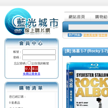
星際異攻隊
悟空傳
[美] 洛基 1-7 (Rocky 1-
帳號：
密碼：
忘記密碼 |
記住我的帳號
免費註冊會員
您已經訂購：
0 套產品