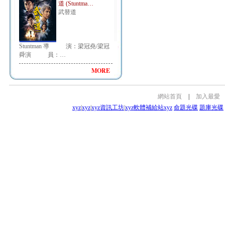
道 (Stuntma…
武替道
Stuntman 導 演：梁冠堯/梁冠
舜演 員：…
MORE
網站首頁
|
加入最愛
xyz
|
xyz
|
xyz資訊工坊
|
xyz軟體補給站
xyz
命題光碟
題庫光碟