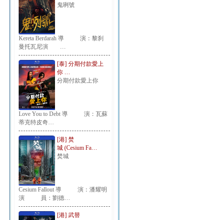
鬼咧號
Kereta Berdarah 導 演：黎刹
曼托瓦尼演 …
[泰] 分期付款愛上
你 …
分期付款愛上你
Love You to Debt 導 演：瓦蘇
蒂克特皮奇…
[港] 焚
城 (Cesium Fa…
焚城
Cesium Fallout 導 演：潘耀明
演 員：劉德…
[港] 武替