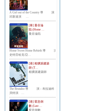
A Girl out of the Country 導 演：
邱新達演 …
[泰] 曼谷淪
陷 (Home …
曼谷淪陷
Home Sweet Home Rebirth 導 演：
史特芬哈克/亞…
[港] 粗獷派建築
師 (T…
粗獷派建築師
The Brutalist 導 演：布拉迪科
貝特演 …
[港] 窒息倒
數 (Last …
窒息倒數