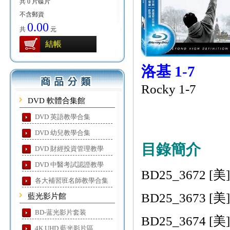
共 0 片碟片
不含郵資
0.00
共
元
結帳
洛基 1-7
Rocky 1-7
DVD 軟體合集館
DVD 英語教學合集
DVD 幼兒教學合集
目錄簡介
DVD 財經投資管理教學
DVD 中醫考試認證教學
BD25_3672 [美]
各大補習班名師教學合集
BD25_3673 [美] 
藍光影片館
BD-蓝光影片套装
BD25_3674 [美] 
4K UHD 藍光影片區