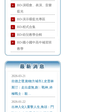
BD-演唱會、表演、音樂
藍光
BD-演示碟藍光專區
BD-程式合集
BD-幼兒教學合輯
BD-國小國中高中補習班
教學
2026-03-21
欣德之聲,動物方城市2,史普林
斯汀：走出虛無,創：戰神, 終
極戰士：殺…
2026-01-22
出神入化3,重擊人生,角頭：鬥