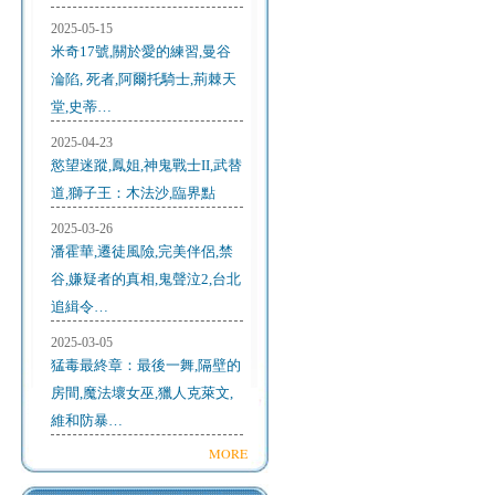
2025-05-15
米奇17號,關於愛的練習,曼谷
淪陷, 死者,阿爾托騎士,荊棘天
堂,史蒂…
2025-04-23
慾望迷蹤,鳳姐,神鬼戰士II,武替
道,獅子王：木法沙,臨界點
2025-03-26
潘霍華,遷徒風險,完美伴侶,禁
谷,嫌疑者的真相,鬼聲泣2,台北
追緝令…
2025-03-05
猛毒最終章：最後一舞,隔壁的
房間,魔法壞女巫,獵人克萊文,
維和防暴…
MORE