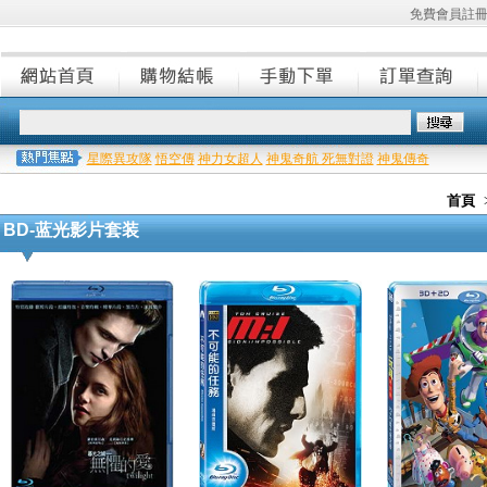
免費會員註
星際異攻隊
悟空傳
神力女超人
神鬼奇航 死無對證
神鬼傳奇
首頁
BD-蓝光影片套装