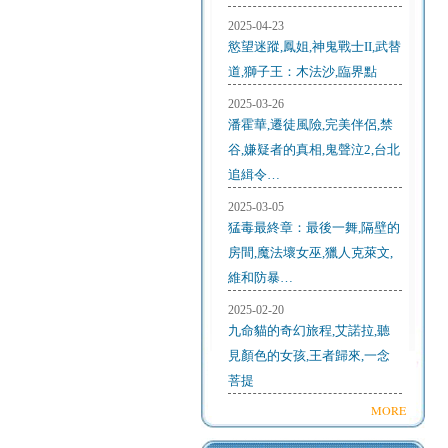
2025-04-23
慾望迷蹤,鳳姐,神鬼戰士II,武替
道,獅子王：木法沙,臨界點
2025-03-26
潘霍華,遷徒風險,完美伴侶,禁
谷,嫌疑者的真相,鬼聲泣2,台北
追緝令…
2025-03-05
猛毒最終章：最後一舞,隔壁的
房間,魔法壞女巫,獵人克萊文,
維和防暴…
2025-02-20
九命貓的奇幻旅程,艾諾拉,聽
見顏色的女孩,王者歸來,一念
菩提
MORE