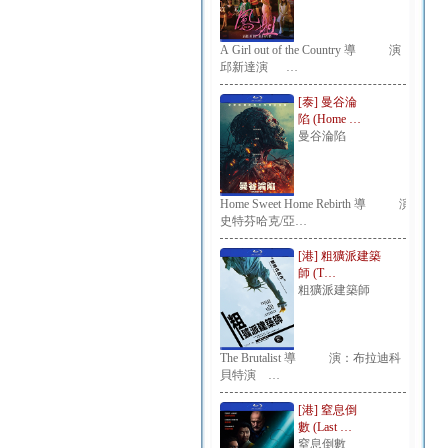
A Girl out of the Country 導 演：
邱新達演 …
[泰] 曼谷淪
陷 (Home …
曼谷淪陷
Home Sweet Home Rebirth 導 演：
史特芬哈克/亞…
[港] 粗獷派建築
師 (T…
粗獷派建築師
The Brutalist 導 演：布拉迪科
貝特演 …
[港] 窒息倒
數 (Last …
窒息倒數