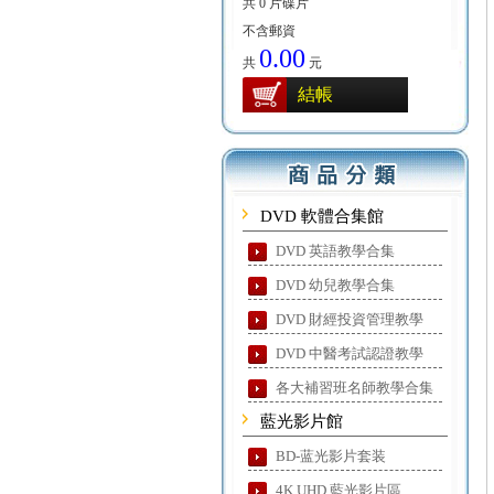
共 0 片碟片
不含郵資
0.00
共
元
結帳
DVD 軟體合集館
DVD 英語教學合集
DVD 幼兒教學合集
DVD 財經投資管理教學
DVD 中醫考試認證教學
各大補習班名師教學合集
藍光影片館
BD-蓝光影片套装
4K UHD 藍光影片區