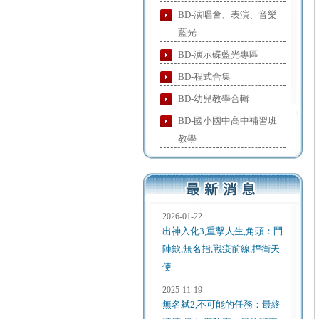
BD-演唱會、表演、音樂
藍光
BD-演示碟藍光專區
BD-程式合集
BD-幼兒教學合輯
BD-國小國中高中補習班
教學
2026-01-22
出神入化3,重擊人生,角頭：鬥
陣欸,無名指,戰疫前線,捍衛天
使
2025-11-19
無名弒2,不可能的任務：最終