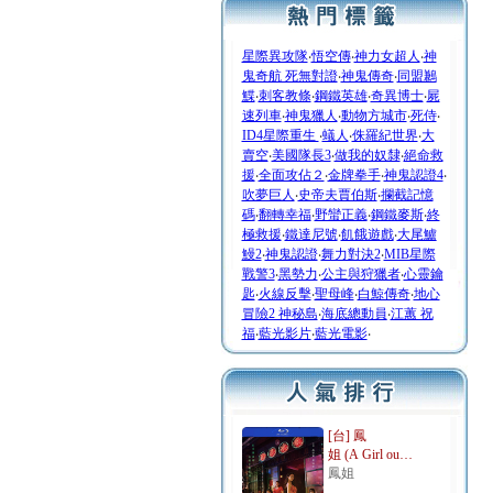
星際異攻隊
‧
悟空傳
‧
神力女超人
‧
神
鬼奇航 死無對證
‧
神鬼傳奇
‧
同盟鶼
鰈
‧
刺客教條
‧
鋼鐵英雄
‧
奇異博士
‧
屍
速列車
‧
神鬼獵人
‧
動物方城市
‧
死侍
‧
ID4星際重生
‧
蟻人
‧
侏羅紀世界
‧
大
賣空
‧
美國隊長3
‧
做我的奴隸
‧
絕命救
援
‧
全面攻佔２
‧
金牌拳手
‧
神鬼認證4
‧
吹夢巨人
‧
史帝夫賈伯斯
‧
攔截記憶
碼
‧
翻轉幸福
‧
野蠻正義
‧
鋼鐵麥斯
‧
終
極救援
‧
鐵達尼號
‧
飢餓遊戲
‧
大尾鱸
鰻2
‧
神鬼認證
‧
舞力對決2
‧
MIB星際
戰警3
‧
黑勢力
‧
公主與狩獵者
‧
心靈鑰
匙
‧
火線反擊
‧
聖母峰
‧
白鯨傳奇
‧
地心
冒險2 神秘島
‧
海底總動員
‧
江蕙 祝
福
‧
藍光影片
‧
藍光電影
‧
[台] 鳳
姐 (A Girl ou…
鳳姐