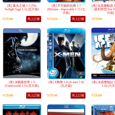
[美] 暮光之城 1-5 (The
[美] 不可能的任務 1-7
[美] 玩具總動員 1
Twilight Saga 1-5) (五片裝)
(Mission - Impossible 1-7) (七
+迷失時空(Toy Stor
片裝)
片裝)
NT$300
馬上訂購
NT$420
馬上訂購
NT$360
[美] 決戰異世界 1-5
[美] X戰警 1-9 (X-men 1-9)
[美] 冰原歷險記 1-6
(Underworld 1-5) (五片裝)
(九片裝)
1-6) (六
NT$300
馬上訂購
NT$540
馬上訂購
NT$360