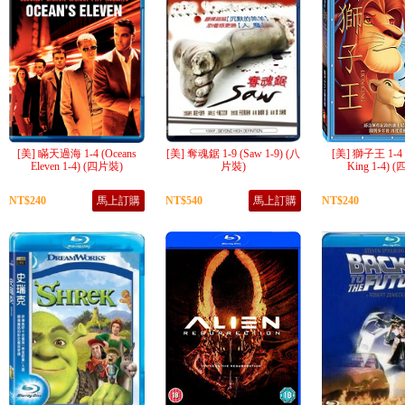
[美] 瞞天過海 1-4 (Oceans
[美] 奪魂鋸 1-9 (Saw 1-9) (八
[美] 獅子王 1-4 (
Eleven 1-4) (四片裝)
片裝)
King 1-4) 
NT$240
馬上訂購
NT$540
馬上訂購
NT$240