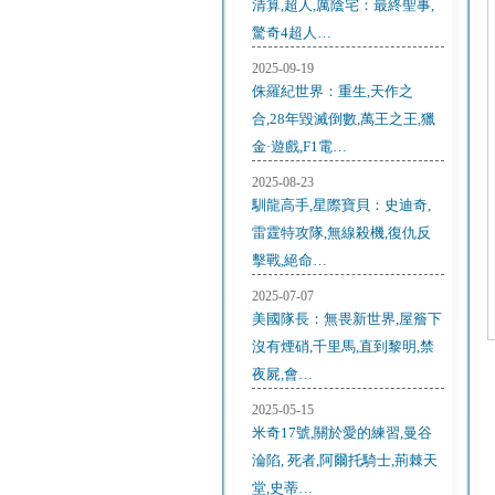
清算,超人,厲陰宅：最終聖事,
驚奇4超人…
2025-09-19
侏羅紀世界：重生,天作之
合,28年毀滅倒數,萬王之王,獵
金·遊戲,F1電…
2025-08-23
馴龍高手,星際寶貝：史迪奇,
雷霆特攻隊,無線殺機,復仇反
擊戰,絕命…
2025-07-07
美國隊長：無畏新世界,屋簷下
沒有煙硝,千里馬,直到黎明,禁
夜屍,會…
2025-05-15
米奇17號,關於愛的練習,曼谷
淪陷, 死者,阿爾托騎士,荊棘天
堂,史蒂…