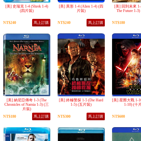
[美] 史瑞克 1-4 (Shrek 1-4)
[美] 異形 1-4 (Alien 1-4) (四
[美] 回到未來 1-3 
(四片裝)
片裝)
The Future 1-
NT$240
馬上訂購
NT$240
馬上訂購
NT$180
[美] 納尼亞傳奇 1-3 (The
[美] 終極警探 1-5 (Die Hard
[美] 星際大戰 1-10 
Chronicles of Narnia 1-3) (三
1-5) (五片裝)
1-10) (十
片裝)
NT$180
馬上訂購
NT$300
馬上訂購
NT$600