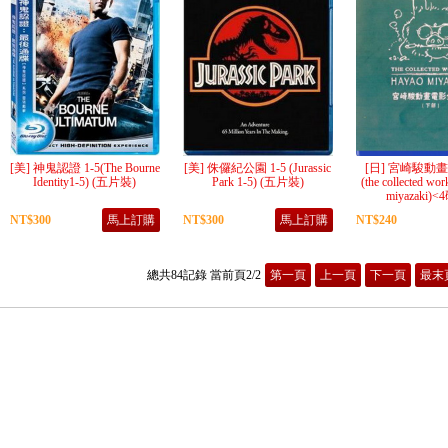
[美] 神鬼認證 1-5(The Bourne
[美] 侏儸紀公園 1-5 (Jurassic
[日] 宮崎駿動
Identity1-5) (五片裝)
Park 1-5) (五片裝)
(the collected wor
miyazaki)
NT$300
馬上訂購
NT$300
馬上訂購
NT$240
總共84記錄 當前頁2/2
第一頁
上一頁
下一頁
最末