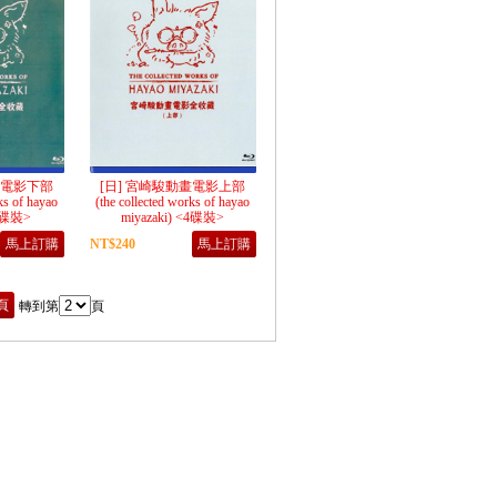
畫電影下部
[日] 宮崎駿動畫電影上部
ks of hayao
(the collected works of hayao
<4碟裝>
miyazaki) <4碟裝>
馬上訂購
NT$240
馬上訂購
頁
轉到第
頁